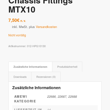
Chassis Fittings
MTX10
7,50
€
n. v.
inkl. MwSt.
plus
Versandkosten
Nicht vorrätig
Artikelnummer:
012-HPG10130
Zusätzliche Informationen
Produktsicherheit
Downloads
Rezensionen (0)
Zusätzliche Informationen
AMEWI
22686, 22687, 22688
KATEGORIE
LIEFERZEIT IN
14