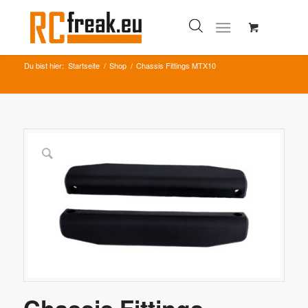
Du bist hier:
Startseite
/
Shop
/
Chassis Fittings MTX10