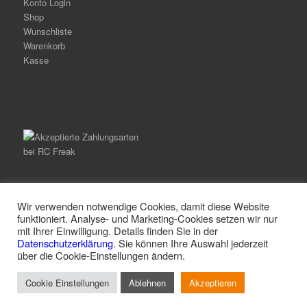
Konto Login
Shop
Wunschliste
Warenkorb
Kasse
Wir verwenden notwendige Cookies, damit diese Website
funktioniert. Analyse- und Marketing-Cookies setzen wir nur
mit Ihrer Einwilligung. Details finden Sie in der
© Copyright -
RC Freak
-
Enfold Theme by Kriesi
Datenschutzerklärung
. Sie können Ihre Auswahl jederzeit
über die Cookie-Einstellungen ändern.
Alle Preise inkl. der gesetzlichen MwSt.
Cookie Einstellungen
Ablehnen
Akzeptieren
Vertrag widerrufen