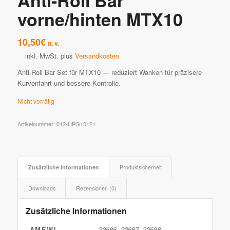
Anti-Roll Bar
vorne/hinten MTX10
10,50
€
n. v.
inkl. MwSt.
plus
Versandkosten
Anti-Roll Bar Set für MTX10 — reduziert Wanken für präzisere
Kurvenfahrt und bessere Kontrolle.
Nicht vorrätig
Artikelnummer:
012-HPG10121
Zusätzliche Informationen
Produktsicherheit
Downloads
Rezensionen (0)
Zusätzliche Informationen
AMEWI
22686, 22687, 22688