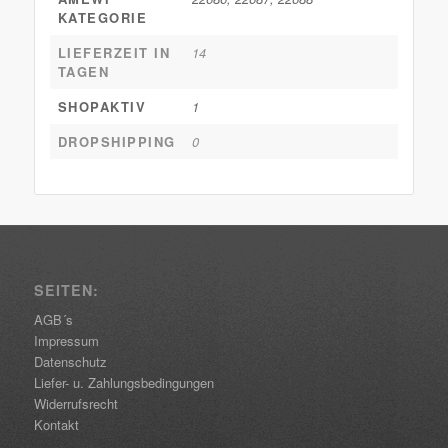
KATEGORIE
LIEFERZEIT IN
14
TAGEN
SHOPAKTIV
1
DROPSHIPPING
0
SEITEN:
AGB´s
Impressum
Datenschutz
Liefer- u. Zahlungsbedingungen
Widerrufsrecht
Kontakt