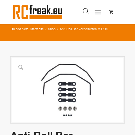
Du bist hier:
Startseite
/
Shop
/
Anti-Roll Bar vorne/hinten MTX10