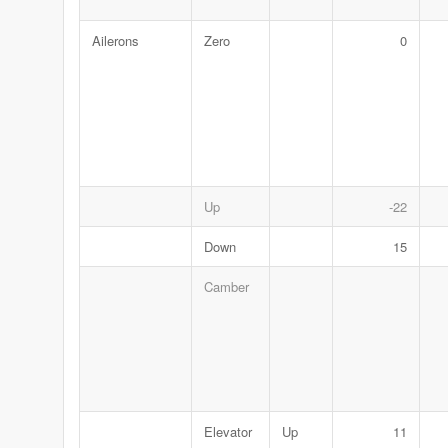
Ailerons
Zero
0
Up
-22
Down
15
Camber
Elevator
Up
11