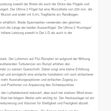
uzierung sowohl der Breite als auch der Dicke des Flügels und
teigert. Der Ultima 2 Flügel hat eine Wurzeltiefe von 234 mm. die
er Wurzel und endet mit 5,4% Tragfläche am Randbogen.
er erhältlich. Beide Spannweiten verwenden den gleichen
urch die Länge der beiden Aussenflügel. Die Ultima 2 “Kurztipps”
s höhere Leistung sowohl in Der L/D als auch in der
sstark. Der Luftstrom auf F5J-Rümpfen ist aufgrund der Wirkung
resultierenden Turbulenzen am Rumpf erhöhen den
irekt zu seinem Querschnitt. Daher sorgt eine kleine Erhöhung
pf und ermöglicht eine einfache Installation mit noch einfacherer
ht mehr Ausstattungsoptionen und einfachen Zugang zu
e und Positionen zur Anpassung des Schwerpunktes.
 den Luftwiderstand reduziert, aber auch bei starkem Wind einen
Start bei böigem Wetter sehr wichtig ist. Der Heckausleger ist ein
duzierung und Volumen für Steifigkeit und Festigkeit abzielt.
den Transport zu erleichtern. Die Servos sind in vor der