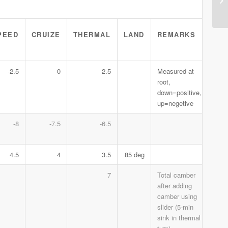
PEED
CRUIZE
THERMAL
LAND
REMARKS
-2.5
0
2.5
Measured at
root,
down=positive,
up=negetive
-8
-7.5
-6.5
4.5
4
3.5
85 deg
7
Total camber
after adding
camber using
slider (5-min
sink in thermal