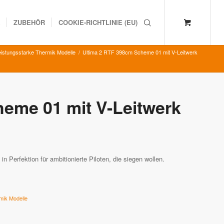
K
ZUBEHÖR
COOKIE-RICHTLINIE (EU)
eistungsstarke Thermik Modelle
/
Ultima 2 RTF 398cm Scheme 01 mit V-Leitwerk
eme 01 mit V-Leitwerk
Perfektion für ambitionierte Piloten, die siegen wollen.
mik Modelle