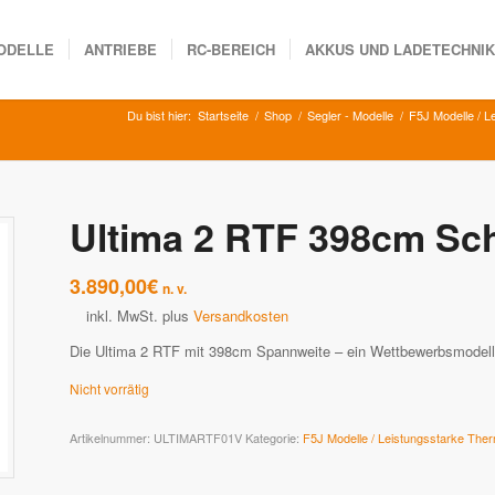
ODELLE
ANTRIEBE
RC-BEREICH
AKKUS UND LADETECHNI
Du bist hier:
Startseite
/
Shop
/
Segler - Modelle
/
F5J Modelle / L
Ultima 2 RTF 398cm Sch
3.890,00
€
n. v.
inkl. MwSt.
plus
Versandkosten
Die Ultima 2 RTF mit 398cm Spannweite – ein Wettbewerbsmodell in 
Nicht vorrätig
Artikelnummer:
ULTIMARTF01V
Kategorie:
F5J Modelle / Leistungsstarke Ther