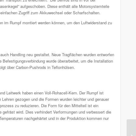
“Nasenkegel” aufgeschoben. Diese enthält alle Motorsystemteile
en einfachen Zugriff zum Akkuwechsel oder Scharfschalten.
nen im Rumpf montiert werden können, um den Luftwiderstand zu
auch Handling neu gestaltet. Neue Tragflächen wurden entworfen
 Befestigungsverbindung wurde überarbeitet, um die Installation
folgt über Carbon-Pushrods in Teflonhülsen.
 und Leitwerk haben einen Voll-Rohacell-Kern. Der Rumpf ist
n Lehren gezogen und die Formen wurden leichter und genauer
ozess zu reduzieren. Die Form für den Mittelteil ist ein
e gefräst wird. Dies verhindert Verformungen und verbessert die
n Temperaturen nachgehärtet und in der Produktion kommen nur