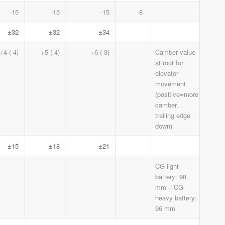
-15
-15
-15
-8
±32
±32
±34
+4 (-4)
+5 (-4)
+6 (-3)
Camber value
at root for
elevator
movement
(positive=more
camber,
trailing edge
down)
±15
±18
±21
CG light
battery: 98
mm – CG
heavy battery:
96 mm