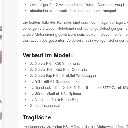
zweiteiliger 2,4 GHz-freundlicher Rumpf (Nase und Hauptr
abnehmbares Leitwerk für einen leichteren Transport.
Die beiden Teile des Rumpfes sind durch den Flügel verriegelt,
benötigen sie weder Klebeband noch sonstige Befestigungen für 
andere Motorisierung gewünscht sein, so kann diese in einem opt
Der tausch des gesamten Vorderteils ist in wenigen Sekunden er
Verbaut im Modell:
2x Servo KST X08 V- Leitwerk
2x Servo KST X08 Plus Querruder
2x Servo flap KST X10Mini Wölbklappen
1x YGE 65LVT Speedcontroller
1x Tenshock EDF TS-EZ1515 – 15T – 4pol 3770KV mit Micr
1x 30mm Vladimir F5J Spinner
1x Vladimir 13 x 9 Klapp Prop
Schutztaschenset
Tragfläche:
Im Gegensatz zu vielen F5J-Flügeln, die als Mehrzweckflügel für