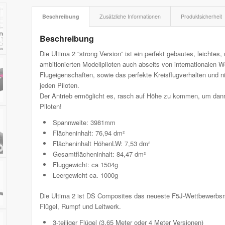
Beschreibung
Zusätzliche Informationen
Produktsicherheit
Beschreibung
Die Ultima 2 “strong Version” ist ein perfekt gebautes, leicht
ambitionierten Modellpiloten auch abseits von internationalen 
Flugeigenschaften, sowie das perfekte Kreisflugverhalten und 
jeden Piloten.
Der Antrieb ermöglicht es, rasch auf Höhe zu kommen, um dan
Piloten!
Spannweite: 3981mm
Flächeninhalt: 76,94 dm²
Flächeninhalt HöhenLW: 7,53 dm²
Gesamtflächeninhalt: 84,47 dm²
Fluggewicht: ca 1504g
Leergewicht ca. 1000g
Die Ultima 2 ist DS Composites das neueste F5J-Wettbewerbsmod
Flügel, Rumpf und Leitwerk.
3-teiliger Flügel (3,65 Meter oder 4 Meter Versionen)