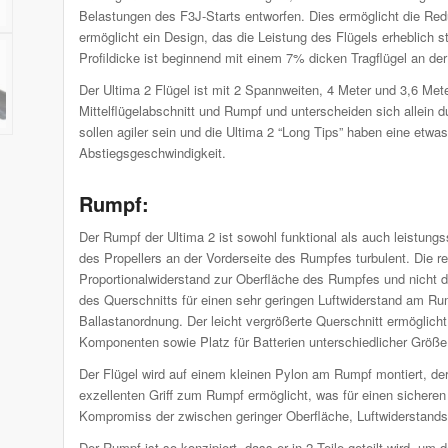
Belastungen des F3J-Starts entworfen. Dies ermöglicht die Red
ermöglicht ein Design, das die Leistung des Flügels erheblich s
Profildicke ist beginnend mit einem 7% dicken Tragflügel an d
Der Ultima 2 Flügel ist mit 2 Spannweiten, 4 Meter und 3,6 Met
Mittelflügelabschnitt und Rumpf und unterscheiden sich allein d
sollen agiler sein und die Ultima 2 “Long Tips” haben eine etwa
Abstiegsgeschwindigkeit.
Rumpf:
Der Rumpf der Ultima 2 ist sowohl funktional als auch leistung
des Propellers an der Vorderseite des Rumpfes turbulent. Die 
Proportionalwiderstand zur Oberfläche des Rumpfes und nicht d
des Querschnitts für einen sehr geringen Luftwiderstand am Rum
Ballastanordnung. Der leicht vergrößerte Querschnitt ermöglic
Komponenten sowie Platz für Batterien unterschiedlicher Größ
Der Flügel wird auf einem kleinen Pylon am Rumpf montiert, der
exzellenten Griff zum Rumpf ermöglicht, was für einen sicheren 
Kompromiss der zwischen geringer Oberfläche, Luftwiderstandsre
Der Rumpf ist so konzipiert, dass er in 2 Teile geteilt wird, um 