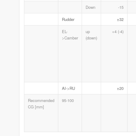
Down
-15
Rudder
±32
EL-
up
+4 (-4)
>Camber
(down)
AI->RU
±20
Recommended
95-100
CG [mm]