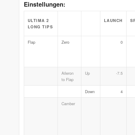
Einstellungen:
LAUNCH
S
ULTIMA 2
LONG TIPS
Flap
Zero
0
Aileron
Up
-7.5
to Flap
Down
4
Camber