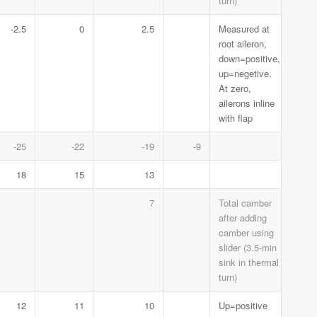
turn)
-2.5
0
2.5
Measured at
root aileron,
down=positive,
up=negetive.
At zero,
ailerons inline
with flap
-25
-22
-19
-9
18
15
13
7
Total camber
after adding
camber using
slider (3.5-min
sink in thermal
turn)
12
11
10
Up=positive