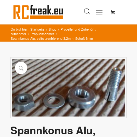
Du bist hier:
Startseite
/
Shop
/
Propeller und Zubehör
/
Mitnehmer
/
Prop Mitnehmer
/
Spannkonus Alu, selbstzentrierend 3,2mm, Schaft 6mm
Spannkonus Alu,