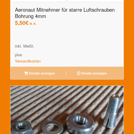
Aeronaut Mitnehmer für starre Luftschrauben
Bohrung 4mm
5,50
€
n. v.
inkl. MwSt.
plus
Versandkosten
Details anzeigen
Details anzeigen