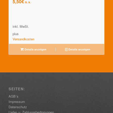
5,50
€
n. v.
inkl. MwSt.
plus
Versandkosten
Details anzeigen
Details anzeigen
SEITEN:
AGB´s
Impressum
Datenschutz
Liefer- u. Zahlungsbedingungen