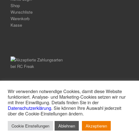
Shop
Wunschliste
Warenkorb
Kasse
Wir verwenden notwendige Cookies, damit diese Website
funktioniert. Analyse- und Marketing-Cookies setzen wir nur
mit Ihrer Einwilligung. Details finden Sie in der
© Copyright -
RC Freak
-
Enfold Theme by Kriesi
Datenschutzerklärung
. Sie können Ihre Auswahl jederzeit
über die Cookie-Einstellungen ändern.
Alle Preise inkl. der gesetzlichen MwSt.
Cookie Einstellungen
Ablehnen
Akzeptieren
Vertrag widerrufen