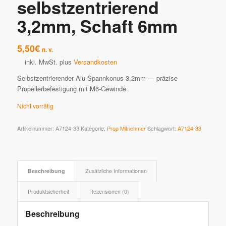
selbstzentrierend
3,2mm, Schaft 6mm
5,50
€
n. v.
inkl. MwSt.
plus
Versandkosten
Selbstzentrierender Alu-Spannkonus 3,2mm — präzise
Propellerbefestigung mit M6-Gewinde.
Nicht vorrätig
Artikelnummer:
A7124-33
Kategorie:
Prop Mitnehmer
Schlagwort:
A7124-33
Beschreibung
Zusätzliche Informationen
Produktsicherheit
Rezensionen (0)
Beschreibung