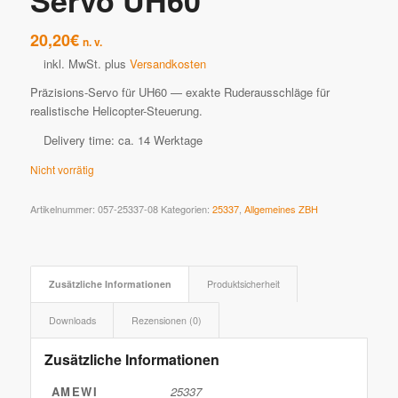
Servo UH60
20,20
€
n. v.
inkl. MwSt.
plus
Versandkosten
Präzisions-Servo für UH60 — exakte Ruderausschläge für
realistische Helicopter-Steuerung.
Delivery time:
ca. 14 Werktage
Nicht vorrätig
Artikelnummer:
057-25337-08
Kategorien:
25337
,
Allgemeines ZBH
Zusätzliche Informationen
Produktsicherheit
Downloads
Rezensionen (0)
Zusätzliche Informationen
AMEWI
25337