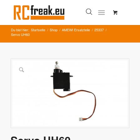
Du bist hier:
Startseite
/
Shop
/
AMEWI Ersatzteile
/
25337
/
Servo UH60