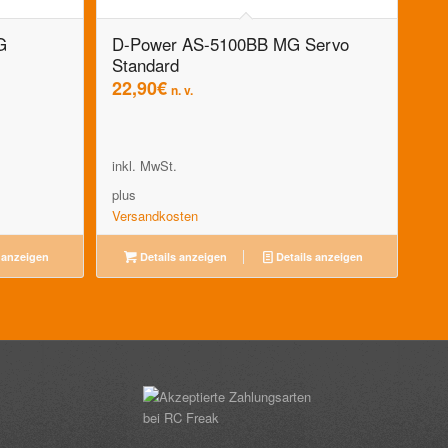
G
D-Power AS-5100BB MG Servo
Standard
22,90
€
n. v.
inkl. MwSt.
plus
Versandkosten
 anzeigen
Details anzeigen
Details anzeigen