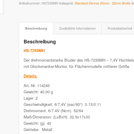
Artikelnummer:
HS7245MH
Kategorie:
Standard Servos 20mm - 22mm Breite
S
Beschreibung
Zusätzliche Informationen
Produktsicherheit
Beschreibung
HS-7245MH
Der drehmomentstarke Bruder des HS-7235MH – 7,4V Hochleist
mit Glockenanker-Montor, für Flächenmodelle mittlerer Größe.
Details:
Art.-Nr. 114245
Gewicht: 40.00 g
Lager: 2
Geschwindigkeit: 6/7,4V (sec/60°) 0.13/0.11
Drehmoment: 6/7,4V (Ncm) 52/64
Maß/Dimension: (LxBxH) 32.5x17x33
Gewicht: (g) 40
Getriebe: Metall