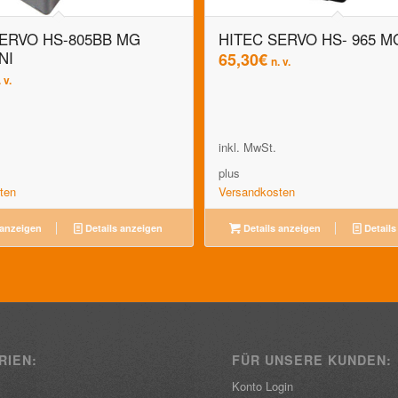
SERVO HS-805BB MG
HITEC SERVO HS- 965 M
NI
65,30
€
n. v.
 v.
inkl. MwSt.
plus
ten
Versandkosten
 anzeigen
Details anzeigen
Details anzeigen
Details
RIEN:
FÜR UNSERE KUNDEN:
Konto Login