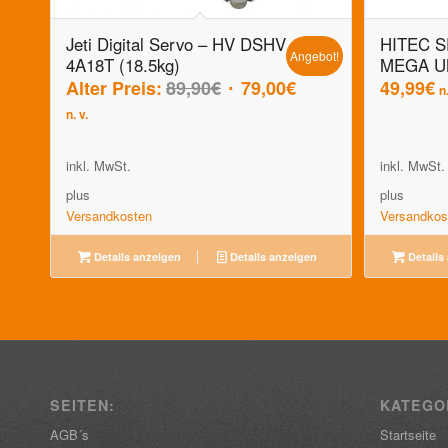
Jeti Digital Servo – HV DSHV
HITEC 
Angebot!
4A18T (18.5kg)
MEGA U
Ursprünglicher
Aktueller
Alter Preis:
89,90
€
79,00
€
49,99
€
n.
Preis
Preis
n. v.
war:
ist:
89,90€
79,00€.
inkl. MwSt.
inkl. MwSt.
plus
plus
Versandkosten
Versandkos
Details anzeigen
Details anzeigen
Details
SEITEN:
KATEGO
AGB´s
Startseite