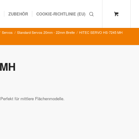
K
ZUBEHÖR
COOKIE-RICHTLINIE (EU)
/
Servos
/
Standard Servos 20mm - 22mm Breite
/
HITEC SERVO HS-7245 MH
 MH
rfekt für mittlere Flächenmodelle.