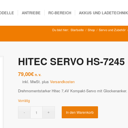
ODELLE
ANTRIEBE
RC-BEREICH
AKKUS UND LADETECHNI
Du bist hier:
Startseite
/
Shop
/
Servo und Zubehör
HITEC SERVO HS-7245
79,00
€
n. v.
inkl. MwSt.
plus
Versandkosten
Drehmomentstarker Hitec 7,4V Kompakt-Servo mit Glockenanker. Pe
Vorrätig
In den Warenkorb