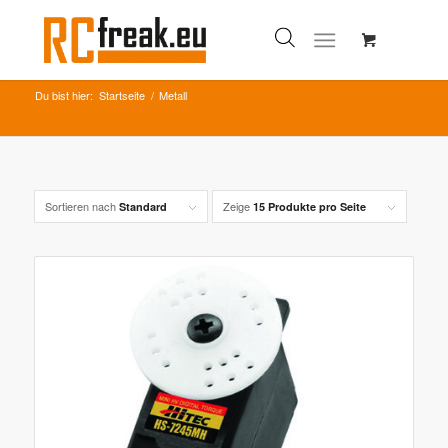
Du bist hier:
Startseite
/
Metall
Sortieren nach
Zeige
Standard
15 Produkte pro Seite