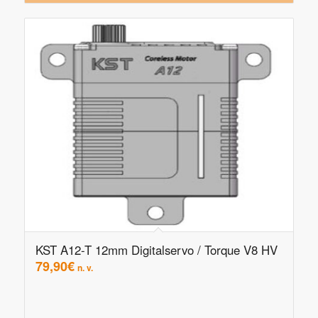
KST A12-T 12mm Digitalservo / Torque V8 HV
79,90
€
n. v.