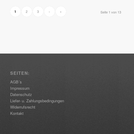
2
3
›
»
1
Seite 1 von 13
SEITEN:
AGB´s
Impressum
Datenschutz
Liefer- u. Zahlungsbedingungen
Widerrufsrecht
Kontakt