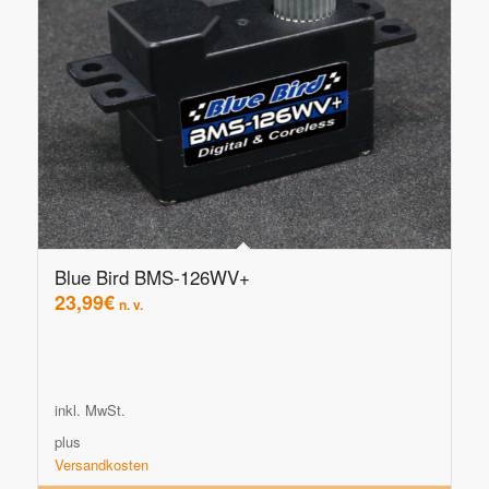
Blue Bird BMS-126WV+
23,99
€
n. v.
inkl. MwSt.
plus
Versandkosten