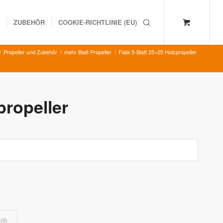
K
ZUBEHÖR
COOKIE-RICHTLINIE (EU)
/
Propeller und Zubehör
/
mehr Blatt Propeller
/
Fiala 5-Blatt 25×25 Holzpropeller
propeller
(0)