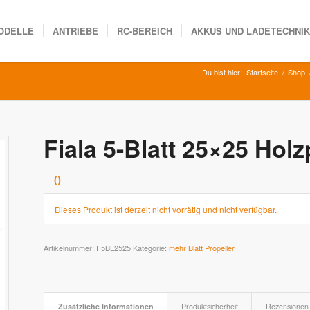
ODELLE
ANTRIEBE
RC-BEREICH
AKKUS UND LADETECHNI
Du bist hier:
Startseite
/
Shop
Fiala 5-Blatt 25×25 Holz
Dieses Produkt ist derzeit nicht vorrätig und nicht verfügbar.
Artikelnummer:
F5BL2525
Kategorie:
mehr Blatt Propeller
Zusätzliche Informationen
Produktsicherheit
Rezensionen 