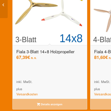
Fiala 5-Blatt 24×26
Holzpropeller
Fiala 3-Blatt 14×8 Holzpropeller
Fiala 4-B
67,39
€
81,60
€
n. v.
n.
inkl. MwSt.
inkl. MwSt.
plus
plus
Versandkosten
Versandkos
Details anzeigen