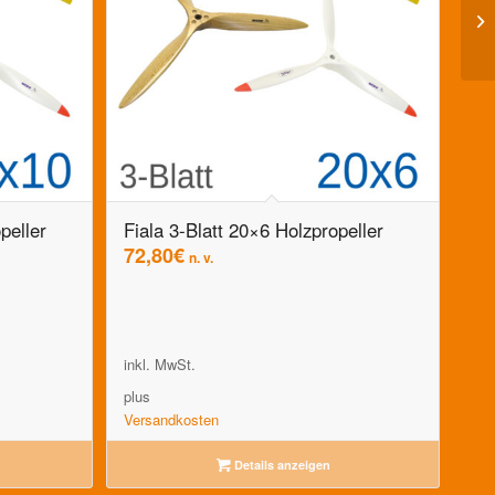
peller
Fiala 3-Blatt 20×6 Holzpropeller
72,80
€
n. v.
inkl. MwSt.
plus
Versandkosten
Details anzeigen