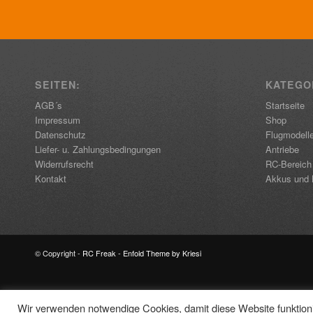
SEITEN:
KATEGO
AGB´s
Startseite
Impressum
Shop
Datenschutz
Flugmodell
Liefer- u. Zahlungsbedingungen
Antriebe
Widerrufsrecht
RC-Bereich
Kontakt
Akkus und 
© Copyright -
RC Freak
-
Enfold Theme by Kriesi
Wir verwenden notwendige Cookies, damit diese Website funktionie