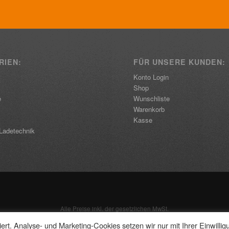
RIEN:
FÜR UNSERE KUNDEN:
Konto Login
Shop
e
Wunschliste
Warenkorb
Kasse
Ladetechnik
Alle Preise inkl. der gesetzlichen MwSt.
rt. Analyse- und Marketing-Cookies setzen wir nur mit Ihrer Einwillig