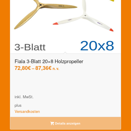
Fiala 3-Blatt 20×8 Holzpropeller
72,80
€
87,36
€
–
n. v.
inkl. MwSt.
plus
Versandkosten
Details anzeigen