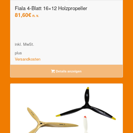
Fiala 4-Blatt 16×12 Holzpropeller
81,60
€
n. v.
inkl. MwSt.
plus
Versandkosten
Details anzeigen