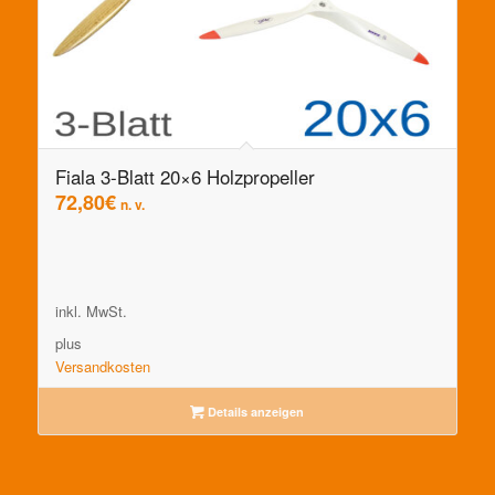
Fiala 3-Blatt 20×6 Holzpropeller
72,80
€
n. v.
inkl. MwSt.
plus
Versandkosten
Details anzeigen