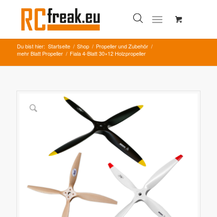
Du bist hier:
Startseite
/
Shop
/
Propeller und Zubehör
/
mehr Blatt Propeller
/
Fiala 4-Blatt 30×12 Holzpropeller