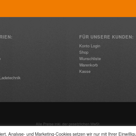
RIEN:
FÜR UNSERE KUNDEN:
Konto Login
Shop
e
Wunschliste
Warenkorb
Kasse
Ladetechnik
Alle Preise inkl. der gesetzlichen MwSt.
rt. Analyse- und Marketing-Cookies setzen wir nur mit Ihrer Einwillig