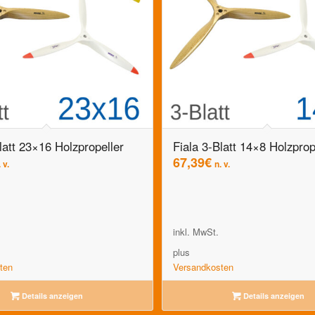
latt 23×16 Holzpropeller
Fiala 3-Blatt 14×8 Holzprop
67,39
€
 v.
n. v.
inkl. MwSt.
plus
ten
Versandkosten
Details anzeigen
Details anzeigen