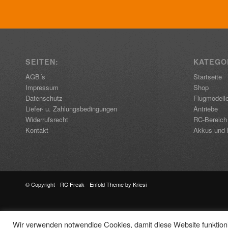
SEITEN:
KATEGO
AGB´s
Startseite
Impressum
Shop
Datenschutz
Flugmodell
Liefer- u. Zahlungsbedingungen
Antriebe
Widerrufsrecht
RC-Bereich
Kontakt
Akkus und 
© Copyright -
RC Freak
-
Enfold Theme by Kriesi
Wir verwenden notwendige Cookies, damit diese Website funktionie