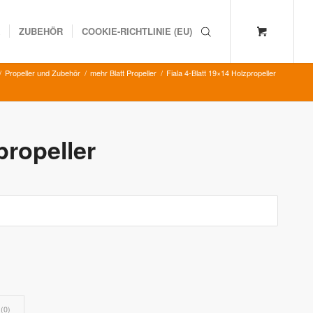
K
ZUBEHÖR
COOKIE-RICHTLINIE (EU)
/
Propeller und Zubehör
/
mehr Blatt Propeller
/
Fiala 4-Blatt 19×14 Holzpropeller
propeller
(0)