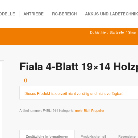
ODELLE
ANTRIEBE
RC-BEREICH
AKKUS UND LADETECHNI
Du bist hier:
Startseite
/
Shop
Fiala 4-Blatt 19×14 Holz
Dieses Produkt ist derzeit nicht vorrätig und nicht verfügbar.
Artikelnummer:
F4BL1914
Kategorie:
mehr Blatt Propeller
Zusätzliche Informationen
Produktsicherheit
Rezensionen 