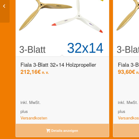
Fiala 4-Blatt 19×12
Holzpropeller
Fiala 3-Blatt 32×14 Holzpropeller
Fiala 3-B
212,16
€
93,60
€
n. v.
n.
inkl. MwSt.
inkl. MwSt.
plus
plus
Versandkosten
Versandkos
Details anzeigen