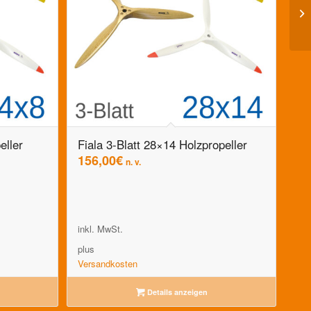
eller
Fiala 3-Blatt 28×14 Holzpropeller
156,00
€
n. v.
inkl. MwSt.
plus
Versandkosten
Details anzeigen