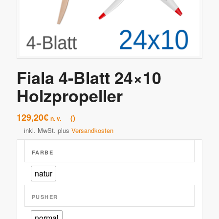
Fiala 4-Blatt 24×10
Holzpropeller
129,20
€
n. v.
inkl. MwSt.
plus
Versandkosten
FARBE
natur
PUSHER
normal