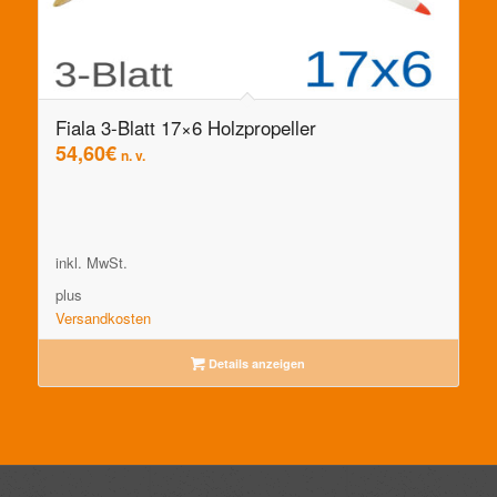
Fiala 3-Blatt 17×6 Holzpropeller
54,60
€
n. v.
inkl. MwSt.
plus
Versandkosten
Details anzeigen