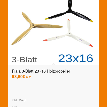
Fiala 3-Blatt 23×16 Holzpropeller
93,60
€
n. v.
inkl. MwSt.
plus