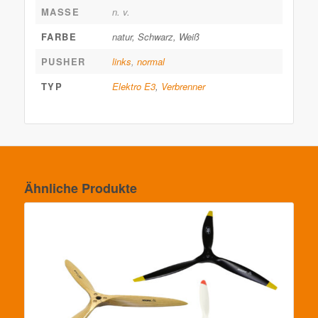
MASSE
n. v.
FARBE
natur, Schwarz, Weiß
PUSHER
links
,
normal
TYP
Elektro E3
,
Verbrenner
Ähnliche Produkte