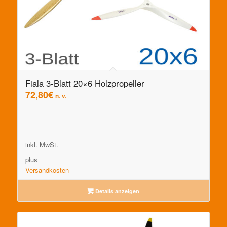
Fiala 3-Blatt 20×6 Holzpropeller
72,80
€
n. v.
inkl. MwSt.
plus
Versandkosten
Details anzeigen