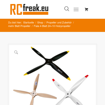
Du bist hier:
Startseite
/
Shop
/
Propeller und Zubehör
/
mehr Blatt Propeller
/
Fiala 4-Blatt 24×10 Holzpropeller