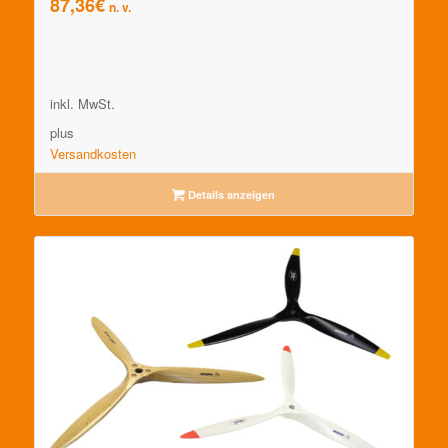
87,36
€
n. v.
inkl. MwSt.
plus
Versandkosten
Details anzeigen