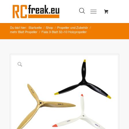
Du bist hier:
Startseite
/
Shop
/
Propeller und Zubehör
/
mehr Blatt Propeller
/
Fiala 3-Blatt 32×10 Holzpropeller