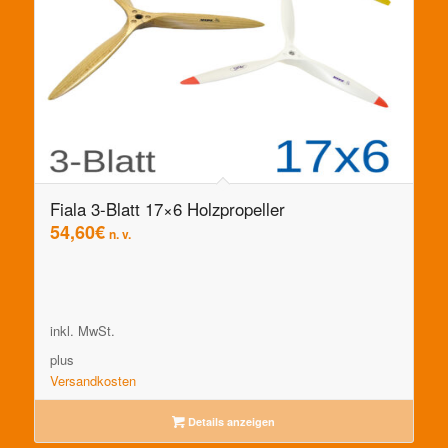
Fiala 3-Blatt 17×6 Holzpropeller
54,60
€
n. v.
inkl. MwSt.
plus
Versandkosten
Details anzeigen