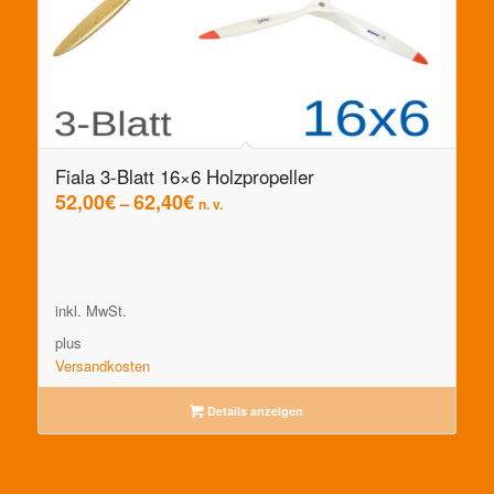
Fiala 3-Blatt 16×6 Holzpropeller
52,00
€
62,40
€
–
n. v.
inkl. MwSt.
plus
Versandkosten
Details anzeigen