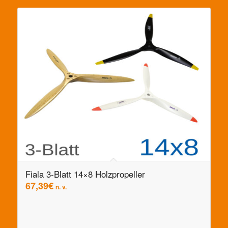
Fiala 3-Blatt 14×8 Holzpropeller
67,39
€
n. v.