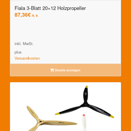
Fiala 3-Blatt 20×12 Holzpropeller
87,36
€
n. v.
inkl. MwSt.
plus
Versandkosten
Details anzeigen