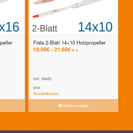
peller
Fiala 2-Blatt 14×10 Holzpropeller
18,00
€
21,60
€
–
n. v.
inkl. MwSt.
plus
Versandkosten
Details anzeigen