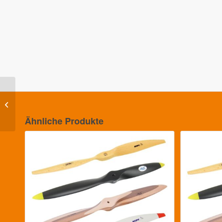
Fiala 2-Blatt 18×8
Holzpropeller
Ähnliche Produkte