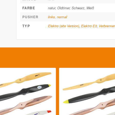
FARBE
natur, Oldtimer, Schwarz, Weiß
PUSHER
links
,
normal
TYP
Elektro (alte Version)
,
Elektro E3
,
Verbrenner