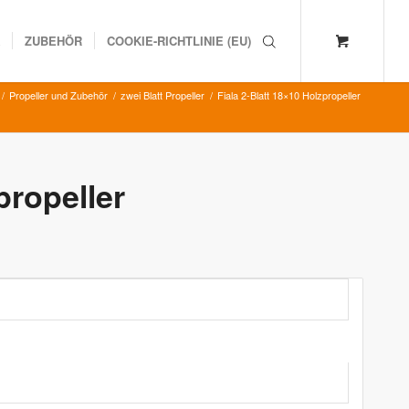
K
ZUBEHÖR
COOKIE-RICHTLINIE (EU)
/
Propeller und Zubehör
/
zwei Blatt Propeller
/
Fiala 2-Blatt 18×10 Holzpropeller
propeller