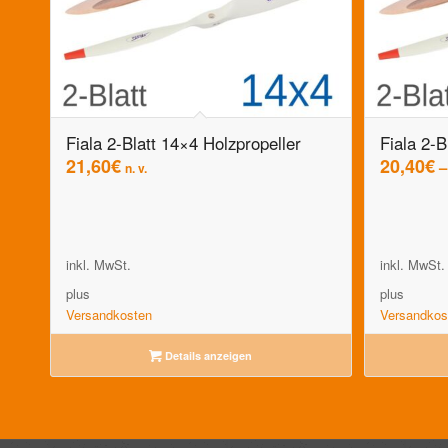
Fiala 2-Blatt 14×4 Holzpropeller
Fiala 2-B
21,60
€
20,40
€
n. v.
inkl. MwSt.
inkl. MwSt.
plus
plus
Versandkosten
Versandkos
Details anzeigen