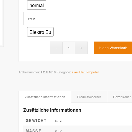
normal
TYP
Elektro E3
In den Warenkorb
Artikelnummer:
F2BL1810
Kategorie:
zwei Blatt Propeller
Zusätzliche Informationen
Produktsicherheit
Rezensionen 
Zusätzliche Informationen
GEWICHT
n. v.
MASSE
n. v.