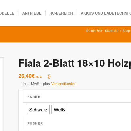
ODELLE
ANTRIEBE
RC-BEREICH
AKKUS UND LADETECHNI
Du bist hier:
Startseite
/
Shop
Fiala 2-Blatt 18×10 Holz
26,40
€
n. v.
inkl. MwSt.
plus
Versandkosten
FARBE
Schwarz
Weiß
PUSHER