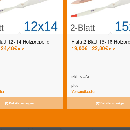
latt 12×14 Holzpropeller
Fiala 2-Blatt 15×16 Holzpro
24,48
€
19,00
€
22,80
€
–
–
n. v.
n. v.
inkl. MwSt.
plus
ten
Versandkosten
Details anzeigen
Details anzeigen