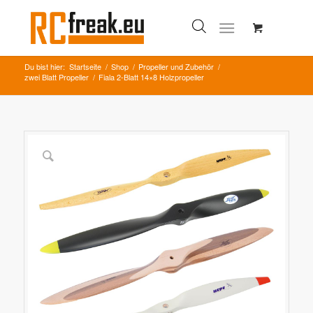
Du bist hier:
Startseite
/
Shop
/
Propeller und Zubehör
/
zwei Blatt Propeller
/
Fiala 2-Blatt 14×8 Holzpropeller