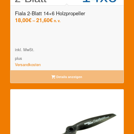
Fiala 2-Blatt 14×6 Holzpropeller
18,00
€
21,60
€
–
n. v.
inkl. MwSt.
plus
Versandkosten
Details anzeigen