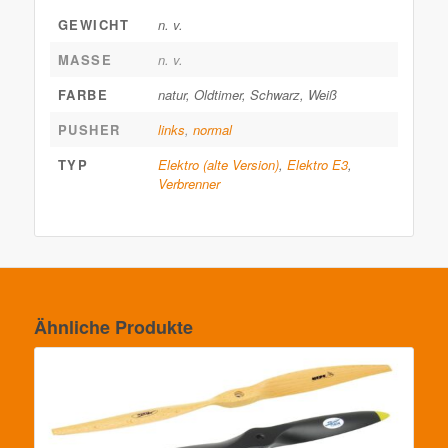
GEWICHT
n. v.
MASSE
n. v.
FARBE
natur, Oldtimer, Schwarz, Weiß
PUSHER
links
,
normal
TYP
Elektro (alte Version)
,
Elektro E3
,
Verbrenner
Ähnliche Produkte