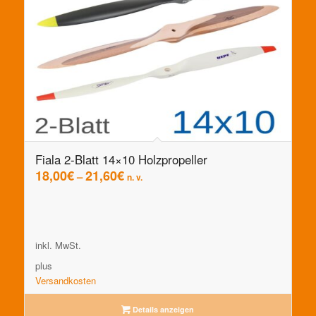
Fiala 2-Blatt 14×10 Holzpropeller
18,00
€
21,60
€
–
n. v.
inkl. MwSt.
plus
Versandkosten
Details anzeigen