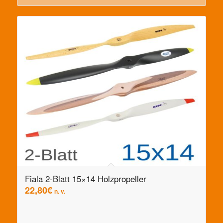
Fiala 2-Blatt 15×14 Holzpropeller
22,80
€
n. v.