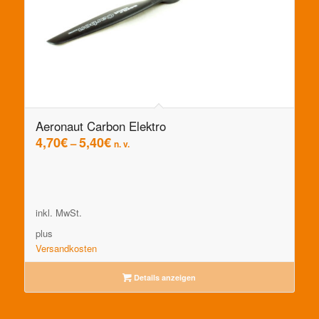
Aeronaut Carbon Elektro
4,70
€
5,40
€
–
n. v.
inkl. MwSt.
plus
Versandkosten
Details anzeigen