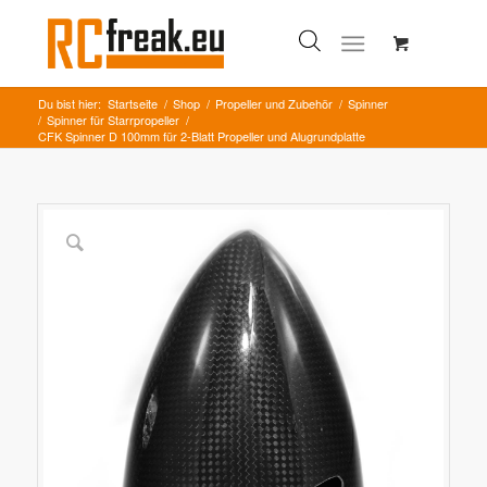
Du bist hier:
Startseite
/
Shop
/
Propeller und Zubehör
/
Spinner
/
Spinner für Starrpropeller
/
CFK Spinner D 100mm für 2-Blatt Propeller und Alugrundplatte