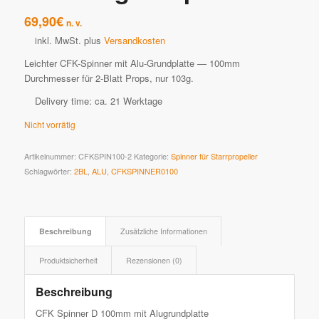
69,90
€
n. v.
inkl. MwSt.
plus
Versandkosten
Leichter CFK-Spinner mit Alu-Grundplatte — 100mm
Durchmesser für 2-Blatt Props, nur 103g.
Delivery time:
ca. 21 Werktage
Nicht vorrätig
Artikelnummer:
CFKSPIN100-2
Kategorie:
Spinner für Starrpropeller
Schlagwörter:
2BL
,
ALU
,
CFKSPINNER0100
Beschreibung
Zusätzliche Informationen
Produktsicherheit
Rezensionen (0)
Beschreibung
CFK Spinner D 100mm mit Alugrundplatte