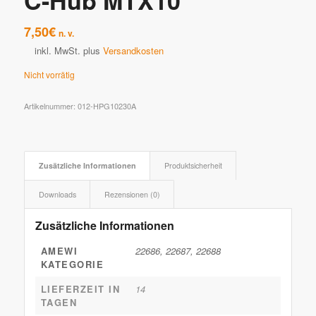
C-Hub MTX10
7,50
€
n. v.
inkl. MwSt.
plus
Versandkosten
Nicht vorrätig
Artikelnummer:
012-HPG10230A
Zusätzliche Informationen
Produktsicherheit
Downloads
Rezensionen (0)
Zusätzliche Informationen
AMEWI
22686, 22687, 22688
KATEGORIE
LIEFERZEIT IN
14
TAGEN