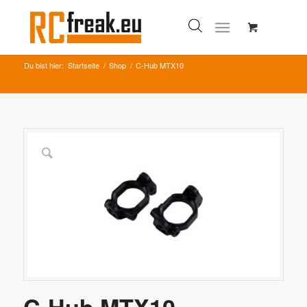
Du bist hier:
Startseite
/
Shop
/
C-Hub MTX10