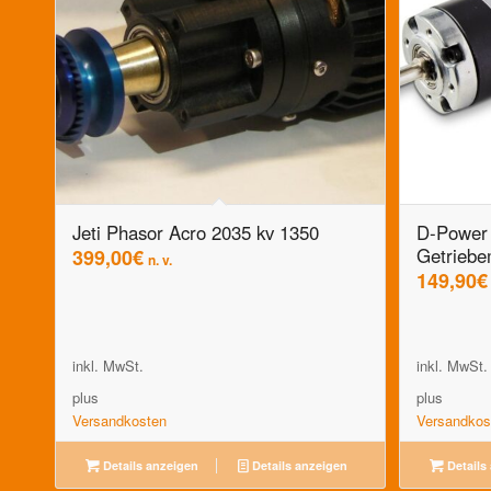
Jeti Phasor Acro 2035 kv 1350
D-Power
Getriebe
399,00
€
n. v.
149,90
€
inkl. MwSt.
inkl. MwSt.
plus
plus
Versandkosten
Versandkos
Details anzeigen
Details anzeigen
Details