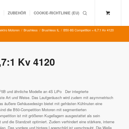
K
ZUBEHÖR
COOKIE-RICHTLINIE (EU)
lektro Motoren
/
Brushless
/
Brushless IL
/
B50-8S Competition + 6,7:1 Kv 4120
,7:1 Kv 4120
F5B und ähnliche Modelle an 4S LiPo Der integrierte
tivste Art und Weise. Das Laufgeräusch wird zudem mit asymmetrisch
as äußere Gehäusedesign bietet mit gefrästen Kühlnuten eine
ind die B50-Competition Motoren mit segmentierten
petition ist mit größeren Kugellagern ausgestattet als sein
und die Standzeit optimiert. Zudem verhindert eine stärkere, interne
. Das vordere und hintere Lagerschild ist verschraubt. Die Welle