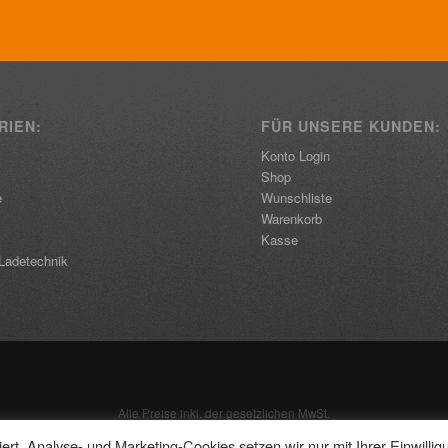
RIEN:
FÜR UNSERE KUNDEN:
Konto Login
Shop
e
Wunschliste
Warenkorb
Kasse
Ladetechnik
Alle Preise inkl. der gesetzlichen MwSt.
rt. Analyse- und Marketing-Cookies setzen wir nur mit Ihrer Einwillig