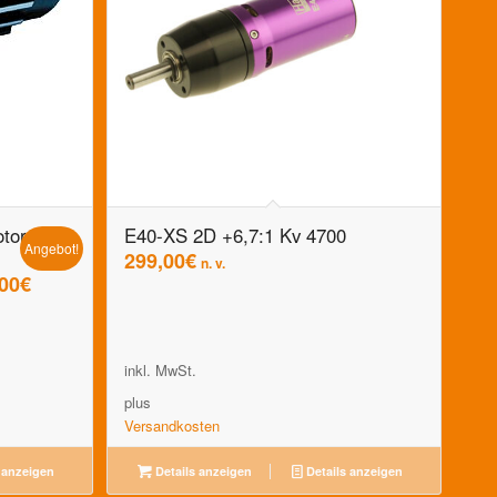
tor
E40-XS 2D +6,7:1 Kv 4700
Angebot!
299,00
€
n. v.
rünglicher
Aktueller
,00
€
s
Preis
ist:
0€
59,00€.
inkl. MwSt.
plus
Versandkosten
 anzeigen
Details anzeigen
Details anzeigen