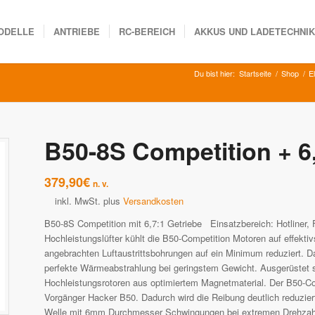
ODELLE
ANTRIEBE
RC-BEREICH
AKKUS UND LADETECHNI
Du bist hier:
Startseite
/
Shop
/
E
B50-8S Competition + 6
379,90
€
n. v.
inkl. MwSt.
plus
Versandkosten
B50-8S Competition mit 6,7:1 Getriebe Einsatzbereich: Hotliner, 
Hochleistungslüfter kühlt die B50-Competition Motoren auf effek
angebrachten Luftaustrittsbohrungen auf ein Minimum reduziert. D
perfekte Wärmeabstrahlung bei geringstem Gewicht. Ausgerüstet s
Hochleistungsrotoren aus optimiertem Magnetmaterial. Der B50-Com
Vorgänger Hacker B50. Dadurch wird die Reibung deutlich reduziert 
Welle mit 6mm Durchmesser Schwingungen bei extremen Drehzahlen