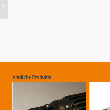
B50-8L Competition +
6,7:1 Kv 2720
Ähnliche Produkte