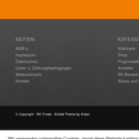
SEITEN:
KATEGO
AGB´s
Startseite
Impressum
Shop
Datenschutz
Flugmodell
Liefer- u. Zahlungsbedingungen
Antriebe
Widerrufsrecht
RC-Bereich
Kontakt
Akkus und 
© Copyright -
RC Freak
-
Enfold Theme by Kriesi
Wir verwenden notwendige Cookies, damit diese Website funktionie