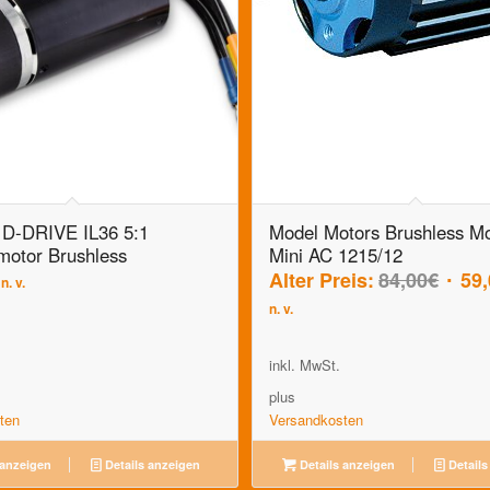
 D-DRIVE IL36 5:1
Model Motors Brushless Mo
motor Brushless
Mini AC 1215/12
Ursp
Alter Preis:
84,00
€
59
n. v.
Prei
n. v.
war:
84,0
inkl. MwSt.
plus
ten
Versandkosten
 anzeigen
Details anzeigen
Details anzeigen
Details