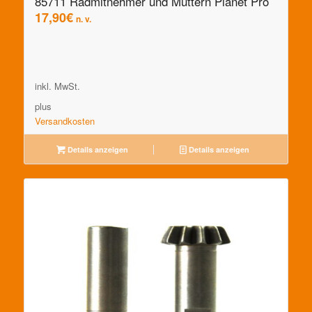
85711 Radmitnehmer und Muttern Planet Pro
17,90
€
n. v.
inkl. MwSt.
plus
Versandkosten
Details anzeigen
Details anzeigen