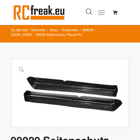
Du bist hier:
Startseite
/
Shop
/
Ersatzteile
/
AMEWI
/
22235, 22299
/
99029 Seitenschutz Planet Pro