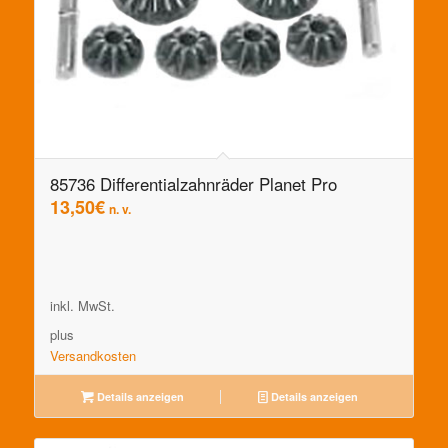
85736 Differentialzahnräder Planet Pro
13,50
€
n. v.
inkl. MwSt.
plus
Versandkosten
Details anzeigen
Details anzeigen