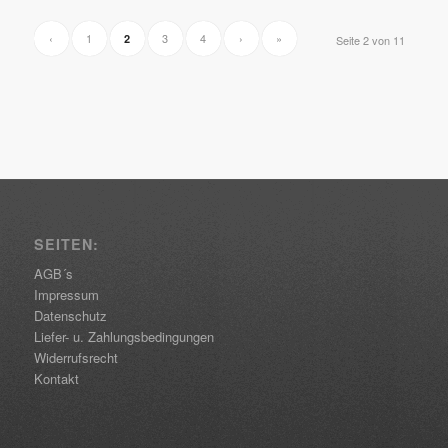
‹
1
3
4
›
»
2
Seite 2 von 11
SEITEN:
AGB´s
Impressum
Datenschutz
Liefer- u. Zahlungsbedingungen
Widerrufsrecht
Kontakt