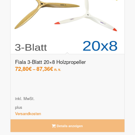
Fiala 3-Blatt 20×8 Holzpropeller
72,80
€
87,36
€
–
n. v.
inkl. MwSt.
plus
Versandkosten
Details anzeigen