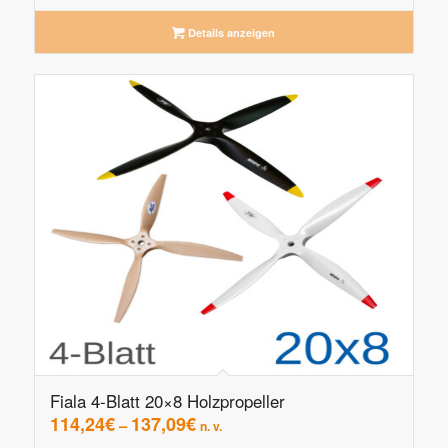
Details anzeigen
Fiala 4-Blatt 20×8 Holzpropeller
114,24
€
137,09
€
–
n. v.