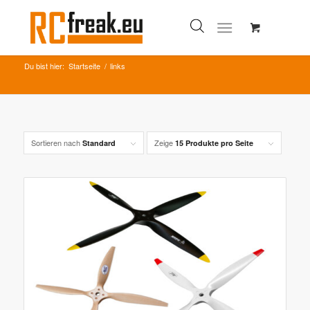
Du bist hier:
Startseite
/
links
Sortieren nach
Zeige
Standard
15 Produkte pro Seite