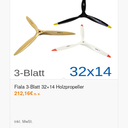
Fiala 3-Blatt 32×14 Holzpropeller
212,16
€
n. v.
inkl. MwSt.