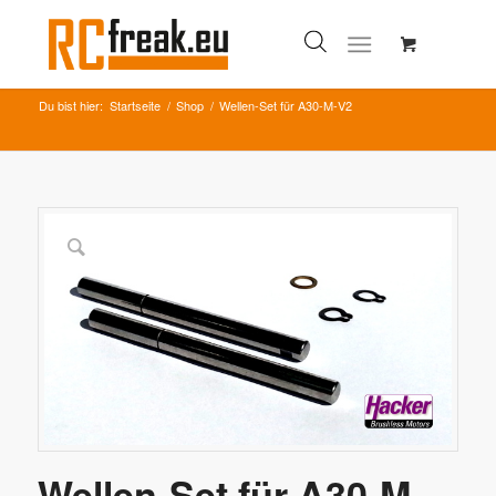
Du bist hier:
Startseite
/
Shop
/
Wellen-Set für A30-M-V2
Wellen-Set für A30-M-