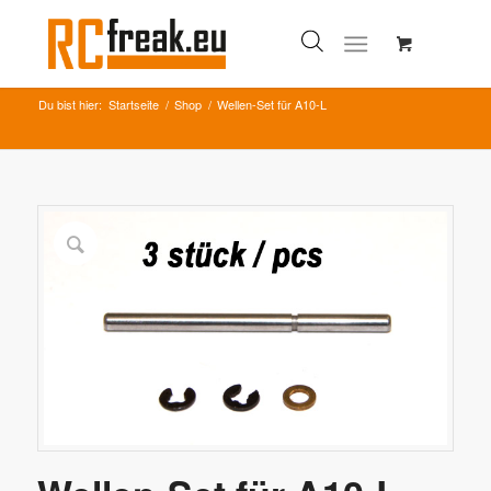
Du bist hier:
Startseite
/
Shop
/
Wellen-Set für A10-L