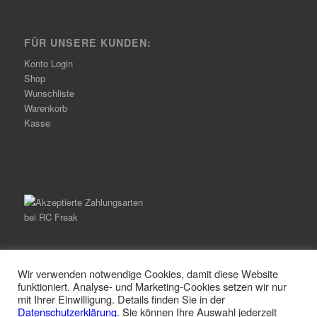
FÜR UNSERE KUNDEN:
Konto Login
Shop
Wunschliste
Warenkorb
Kasse
Wir verwenden notwendige Cookies, damit diese Website
funktioniert. Analyse- und Marketing-Cookies setzen wir nur
mit Ihrer Einwilligung. Details finden Sie in der
© Copyright -
RC Freak
-
Enfold Theme by Kriesi
Datenschutzerklärung
. Sie können Ihre Auswahl jederzeit