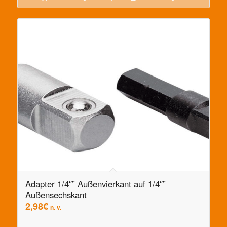
Adapter 1/4″” Außenvierkant auf 1/4″”
Außensechskant
2,98
€
n. v.