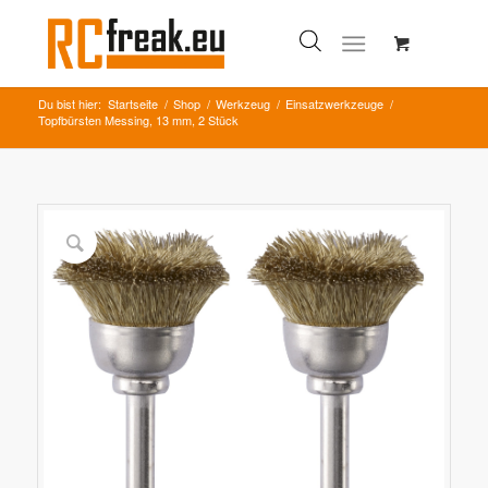
Du bist hier:
Startseite
/
Shop
/
Werkzeug
/
Einsatzwerkzeuge
/
Topfbürsten Messing, 13 mm, 2 Stück