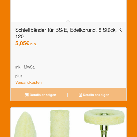
Schleifbänder für BS/E, Edelkorund, 5 Stück, K
120
5,05
€
n. v.
inkl. MwSt.
plus
Versandkosten
Details anzeigen
Details anzeigen