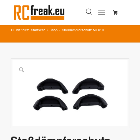
Du bist hier:
Startseite
/
Shop
/
Stoßdämpferschutz MTX10