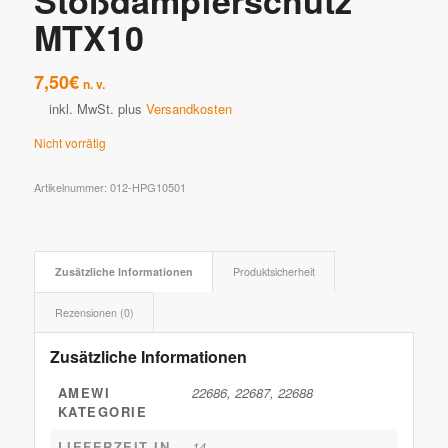
Stoßdämpferschutz
MTX10
7,50
€
n. v.
inkl. MwSt.
plus
Versandkosten
Nicht vorrätig
Artikelnummer:
012-HPG10501
Zusätzliche Informationen
Produktsicherheit
Rezensionen (0)
Zusätzliche Informationen
AMEWI
22686, 22687, 22688
KATEGORIE
LIEFERZEIT IN
14