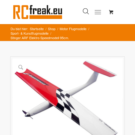
Du bist hier:
Startseite
/
Shop
/
Motor Flugmodelle
/
Sport- & Kunstflugmodelle
/
Stinger ARF Elektro Speedmodell 95cm.