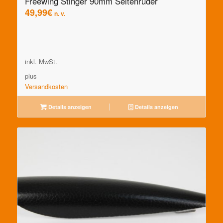
Freewing Stinger 90mm Seitenruder
49,99
€
n. v.
inkl. MwSt.
plus
Versandkosten
Details anzeigen
Details anzeigen