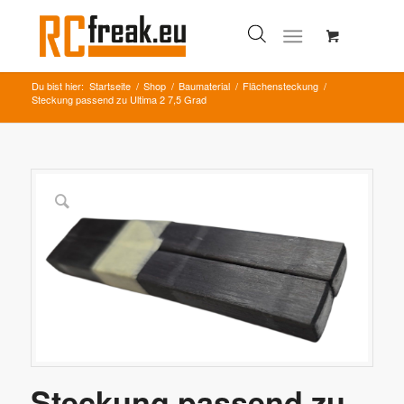
Du bist hier:
Startseite
/
Shop
/
Baumaterial
/
Flächensteckung
/
Steckung passend zu Ultima 2 7,5 Grad
Steckung passend zu