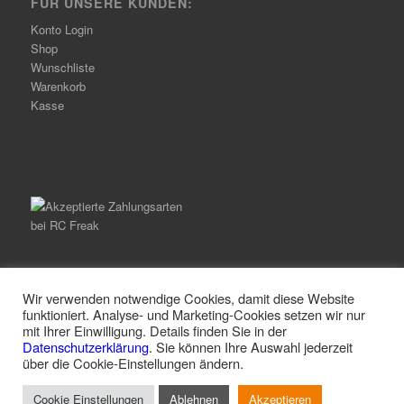
FÜR UNSERE KUNDEN:
Konto Login
Shop
Wunschliste
Warenkorb
Kasse
Wir verwenden notwendige Cookies, damit diese Website
funktioniert. Analyse- und Marketing-Cookies setzen wir nur
mit Ihrer Einwilligung. Details finden Sie in der
© Copyright -
RC Freak
-
Enfold Theme by Kriesi
Datenschutzerklärung
. Sie können Ihre Auswahl jederzeit
über die Cookie-Einstellungen ändern.
Alle Preise inkl. der gesetzlichen MwSt.
Cookie Einstellungen
Ablehnen
Akzeptieren