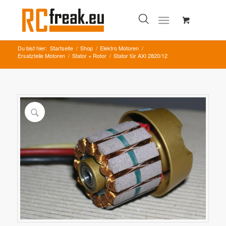
Du bist hier:
Startseite
/
Shop
/
Elektro Motoren
/
Ersatzteile Motoren
/
Stator + Rotor
/
Stator für AXI 2820/12