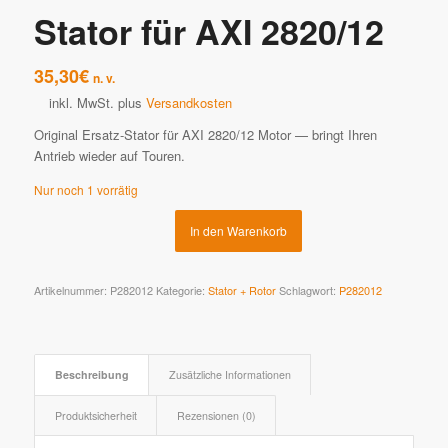
Stator für AXI 2820/12
35,30
€
n. v.
inkl. MwSt.
plus
Versandkosten
Original Ersatz-Stator für AXI 2820/12 Motor — bringt Ihren
Antrieb wieder auf Touren.
Nur noch 1 vorrätig
In den Warenkorb
Artikelnummer:
P282012
Kategorie:
Stator + Rotor
Schlagwort:
P282012
Beschreibung
Zusätzliche Informationen
Produktsicherheit
Rezensionen (0)