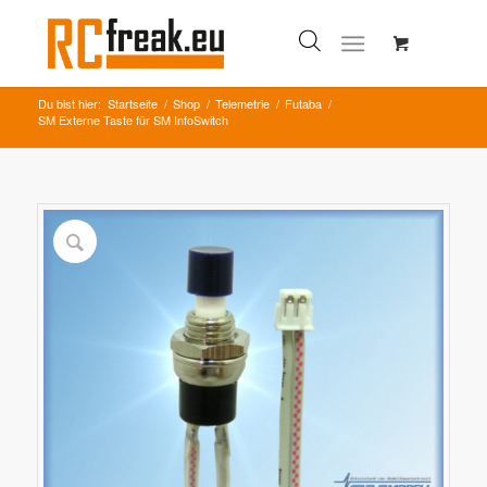
Du bist hier:
Startseite
/
Shop
/
Telemetrie
/
Futaba
/
SM Externe Taste für SM InfoSwitch