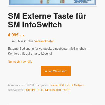
SM Externe Taste für
SM InfoSwitch
4,99
€
n. v.
inkl. MwSt.
plus
Versandkosten
Externe Bedienung für versteckt eingebaute InfoSwitches —
Komfort trifft auf smarte Lösung!
Nur noch 1 vorrätig
In den Warenkorb
Artikelnummer:
SM2308
Kategorien:
Futaba
,
HOTT
,
JETI
,
Multiplex
Schlagwörter:
EXTERNE
,
FÜR
,
INFOSWITCH
,
TASTE