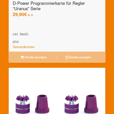
D-Power Programmierkarte für Regler
“Uranus” Serie
29,90
€
n. v.
inkl. MwSt.
plus
Versandkosten
Details anzeigen
Details anzeigen