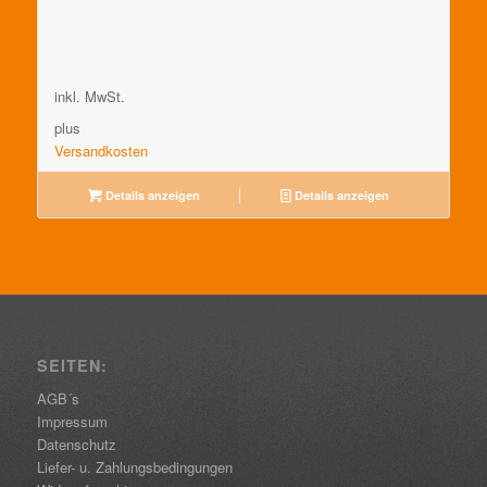
inkl. MwSt.
plus
Versandkosten
Details anzeigen
Details anzeigen
SEITEN:
AGB´s
Impressum
Datenschutz
Liefer- u. Zahlungsbedingungen