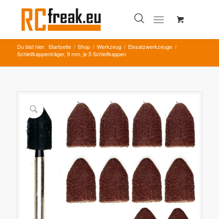
Du bist hier:
Startseite
/
Shop
/
Werkzeug
/
Einsatzwerkzeuge
/
Schleifkappenträger, 9 mm, je 5 Schleifkappen