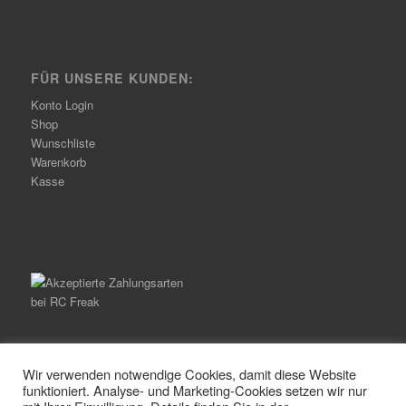
FÜR UNSERE KUNDEN:
Konto Login
Shop
Wunschliste
Warenkorb
Kasse
Wir verwenden notwendige Cookies, damit diese Website
funktioniert. Analyse- und Marketing-Cookies setzen wir nur
© Copyright -
RC Freak
-
Enfold Theme by Kriesi