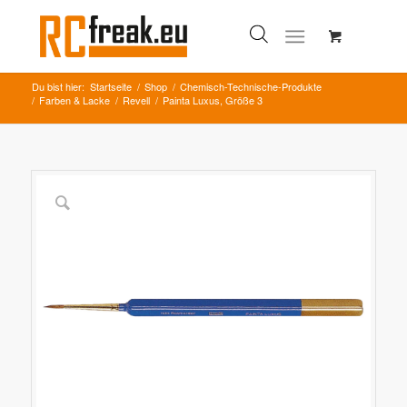
Du bist hier:
Startseite
/
Shop
/
Chemisch-Technische-Produkte
/
Farben & Lacke
/
Revell
/
Painta Luxus, Größe 3