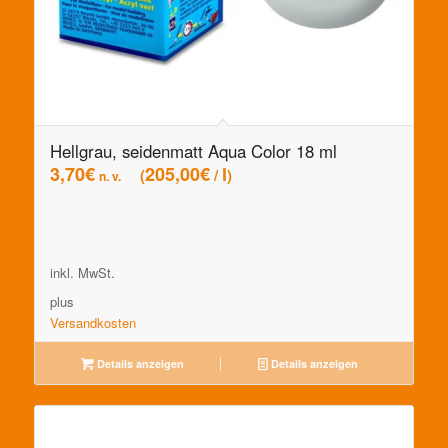
Hellgrau, seidenmatt Aqua Color 18 ml
3,70
€
205,00
€
l
/
n. v.
inkl. MwSt.
plus
Versandkosten
Details anzeigen
Details anzeigen