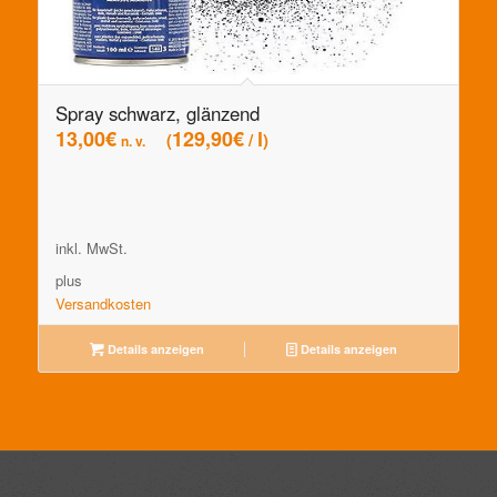
Spray schwarz, glänzend
13,00
€
129,90
€
l
/
n. v.
inkl. MwSt.
plus
Versandkosten
Details anzeigen
Details anzeigen