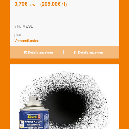
3,70
€
205,00
€
l
/
n. v.
inkl. MwSt.
plus
Versandkosten
Details anzeigen
Details anzeigen