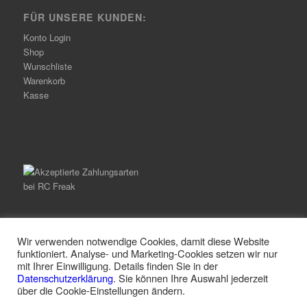
FÜR UNSERE KUNDEN:
Konto Login
Shop
Wunschliste
Warenkorb
Kasse
Wir verwenden notwendige Cookies, damit diese Website
funktioniert. Analyse- und Marketing-Cookies setzen wir nur
mit Ihrer Einwilligung. Details finden Sie in der
© Copyright -
RC Freak
-
Enfold Theme by Kriesi
Datenschutzerklärung
. Sie können Ihre Auswahl jederzeit
über die Cookie-Einstellungen ändern.
Alle Preise inkl. der gesetzlichen MwSt.