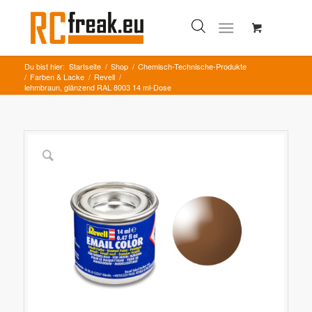
Du bist hier:
Startseite
/
Shop
/
Chemisch-Technische-Produkte
/
Farben & Lacke
/
Revell
/
lehmbraun, glänzend RAL 8003 14 ml-Dose