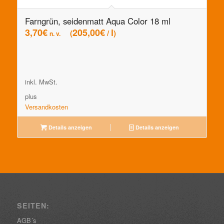
Farngrün, seidenmatt Aqua Color 18 ml
3,70
€
205,00
€
l
/
n. v.
inkl. MwSt.
plus
Versandkosten
Details anzeigen
Details anzeigen
SEITEN:
AGB´s