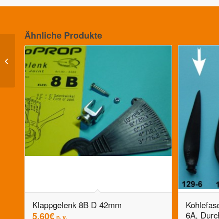
Ähnliche Produkte
Kohlefaser Propeller
Blatt, Grösse 8B,
Durchmesser 7,9″
(200mm)
Klappgelenk 8B D 42mm
Kohlefase
6A, Durc
5,60
€
n. v.