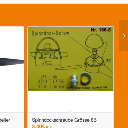
eller
Spinndockschraube Grösse 8B
3,40
€
n. v.