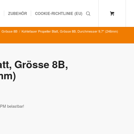
K
ZUBEHÖR
COOKIE-RICHTLINIE (EU)
Grösse 8B
/
Kohlefaser Propeller Blatt, Grösse 8B, Durchmesser 9,7″ (246mm)
att, Grösse 8B,
mm)
RPM belastbar!