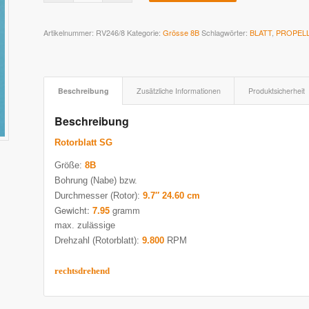
Artikelnummer:
RV246/8
Kategorie:
Grösse 8B
Schlagwörter:
BLATT
,
PROPEL
Beschreibung
Zusätzliche Informationen
Produktsicherheit
Beschreibung
Rotorblatt SG
Größe:
8B
Bohrung (Nabe) bzw.
Durchmesser (Rotor):
9.7″ 24.60 cm
Gewicht:
7.95
gramm
max. zulässige
Drehzahl (Rotorblatt):
9.800
RPM
rechtsdrehend