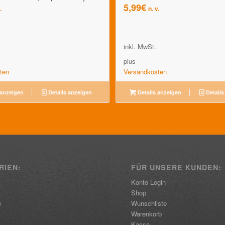
5,99
€
.
n. v.
inkl. MwSt.
plus
ten
Versandkosten
 anzeigen
Details anzeigen
Details anzeigen
Details
RIEN:
FÜR UNSERE KUNDEN:
Konto Login
Shop
e
Wunschliste
Warenkorb
Kasse