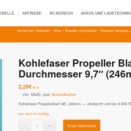
ODELLE
ANTRIEBE
RC-BEREICH
AKKUS UND LADETECHNI
Du bist hier:
Startseite
/
Shop
/
Propeller und Zubehör
/
Ramoser Varioprop
/
Kohlefaser Propeller Bl
Durchmesser 9,7″ (246
2,20
€
n. v.
inkl. MwSt.
plus
Versandkosten
Kohlefaser Propellerblatt 8B, 246mm — ultraleicht und bis 9.800 
Nur noch 2 vorrätig
In den Warenkorb