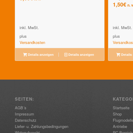
1,50
€
n. v
inkl. MwSt.
inkl. MwSt.
plus
plus
Versandkosten
Versandkos
Details anzeigen
Details anzeigen
Details
SEITEN:
KATEGO
AGB´s
Startseite
Impressum
Shop
Datenschutz
Flugmodell
Liefer- u. Zahlungsbedingungen
Antriebe
Widerrufsrecht
RC-Bereich