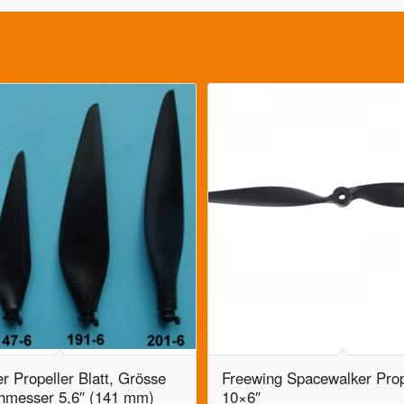
r Propeller Blatt, Grösse
Freewing Spacewalker Prop
hmesser 5,6″ (141 mm)
10×6″