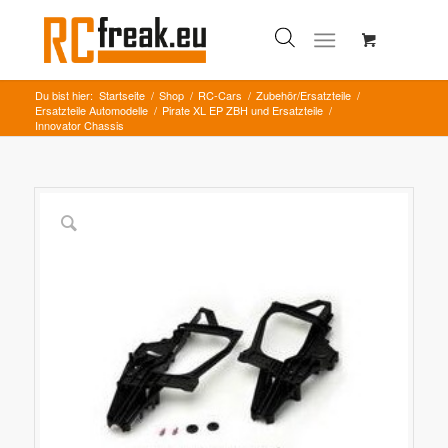
Du bist hier:
Startseite
/
Shop
/
RC-Cars
/
Zubehör/Ersatzteile
/
Ersatzteile Automodelle
/
Pirate XL EP ZBH und Ersatzteile
/
Innovator Chassis