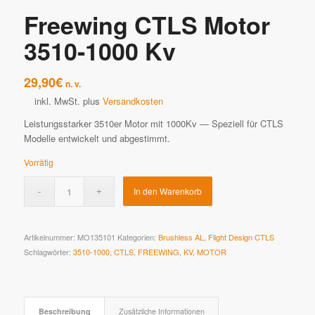
Freewing CTLS Motor
3510-1000 Kv
29,90
€
n. v.
inkl. MwSt.
plus
Versandkosten
Leistungsstarker 3510er Motor mit 1000Kv — Speziell für CTLS
Modelle entwickelt und abgestimmt.
Vorrätig
In den Warenkorb
Artikelnummer:
MO135101
Kategorien:
Brushless AL
,
Flight Design CTLS
Schlagwörter:
3510-1000
,
CTLS
,
FREEWING
,
KV
,
MOTOR
Beschreibung
Zusätzliche Informationen