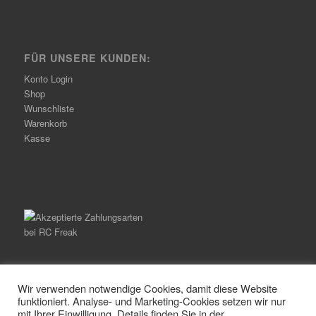
FÜR UNSERE KUNDEN:
Konto Login
Shop
Wunschliste
Warenkorb
Kasse
Wir verwenden notwendige Cookies, damit diese Website
funktioniert. Analyse- und Marketing-Cookies setzen wir nur
mit Ihrer Einwilligung. Details finden Sie in der
© Copyright -
RC Freak
-
Enfold Theme by Kriesi