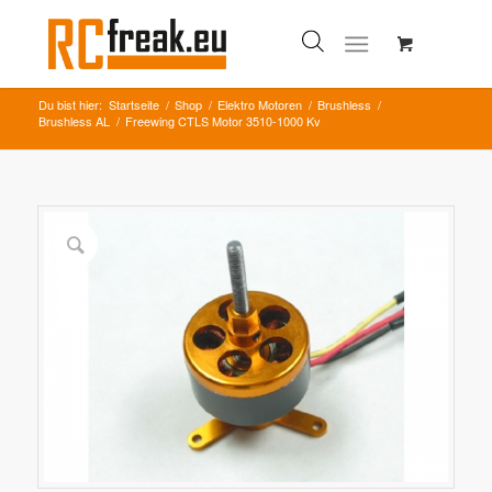
Du bist hier:
Startseite
/
Shop
/
Elektro Motoren
/
Brushless
/
Brushless AL
/
Freewing CTLS Motor 3510-1000 Kv