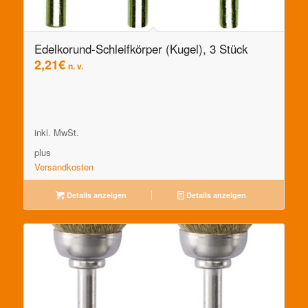
Edelkorund-Schleifkörper (Kugel), 3 Stück
2,21
€
n. v.
inkl. MwSt.
plus
Versandkosten
Details anzeigen
Details anzeigen