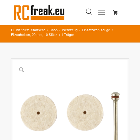
Du bist hier:
Startseite
/
Shop
/
Werkzeug
/
Einsatzwerkzeuge
/
Filzscheiben, 22 mm, 10 Stück + 1 Träger