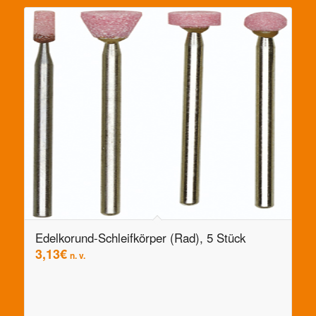
Edelkorund-Schleifkörper (Rad), 5 Stück
3,13
€
n. v.