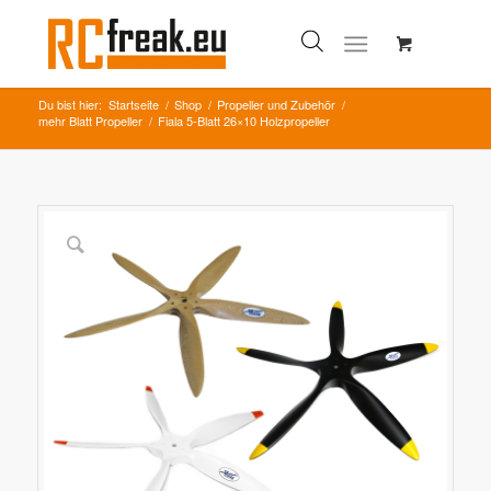
Du bist hier:
Startseite
/
Shop
/
Propeller und Zubehör
/
mehr Blatt Propeller
/
Fiala 5-Blatt 26×10 Holzpropeller