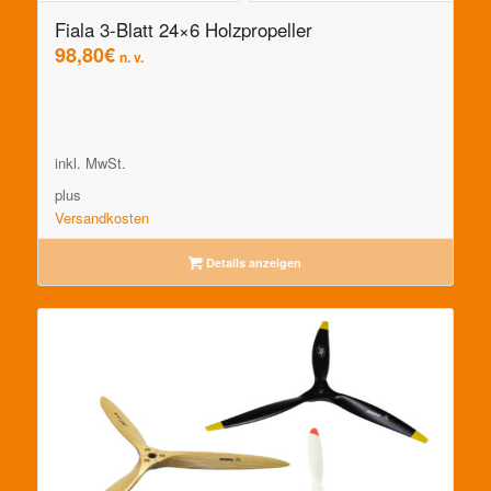
Fiala 3-Blatt 24×6 Holzpropeller
98,80
€
n. v.
inkl. MwSt.
plus
Versandkosten
Details anzeigen