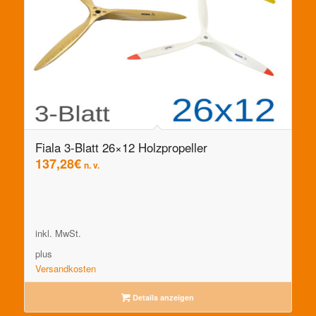
Fiala 3-Blatt 26×12 Holzpropeller
137,28
€
n. v.
inkl. MwSt.
plus
Versandkosten
Details anzeigen