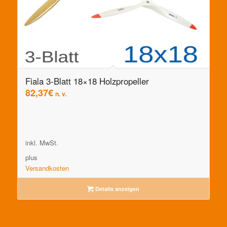
Fiala 3-Blatt 18×18 Holzpropeller
82,37
€
n. v.
inkl. MwSt.
plus
Versandkosten
Details anzeigen