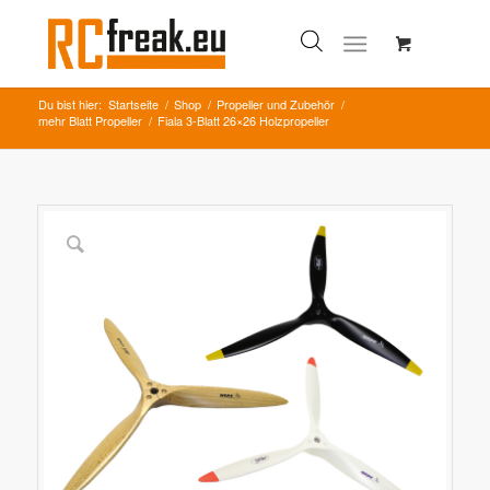
Du bist hier:
Startseite
/
Shop
/
Propeller und Zubehör
/
mehr Blatt Propeller
/
Fiala 3-Blatt 26×26 Holzpropeller