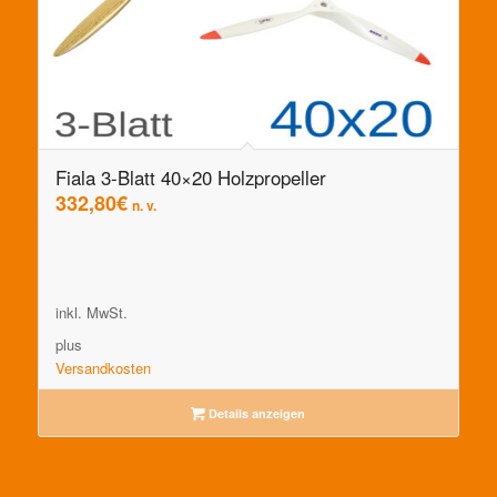
Fiala 3-Blatt 40×20 Holzpropeller
332,80
€
n. v.
inkl. MwSt.
plus
Versandkosten
Details anzeigen