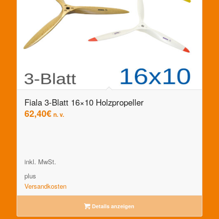
Fiala 3-Blatt 16×10 Holzpropeller
62,40
€
n. v.
inkl. MwSt.
plus
Versandkosten
Details anzeigen