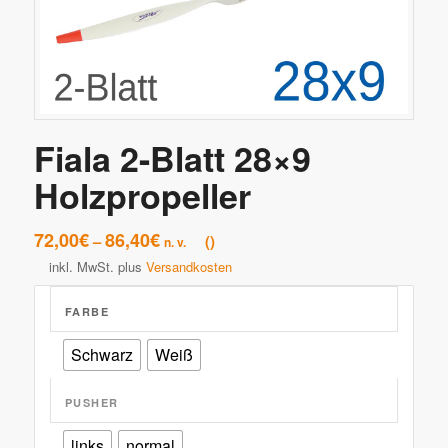
Fiala 2-Blatt 28×9
Holzpropeller
72,00
€
86,40
€
–
n. v.
inkl. MwSt.
plus
Versandkosten
FARBE
Schwarz
Weiß
PUSHER
links
normal