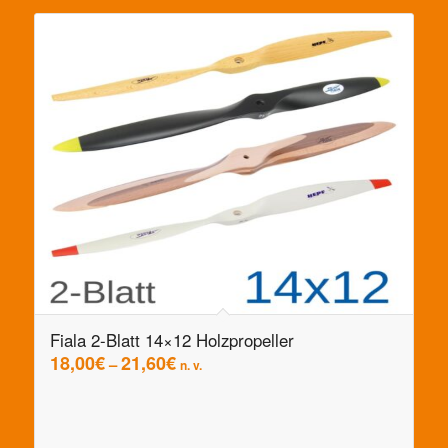
Fiala 2-Blatt 14×12 Holzpropeller
18,00
€
21,60
€
–
n. v.