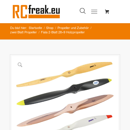
Du bist hier:
Startseite
/
Shop
/
Propeller und Zubehör
/
zwei Blatt Propeller
/
Fiala 2-Blatt 28×9 Holzpropeller