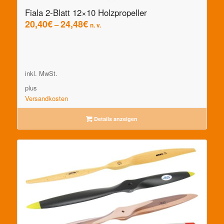
Fiala 2-Blatt 12×10 Holzpropeller
20,40
€
24,48
€
–
n. v.
inkl. MwSt.
plus
Versandkosten
Details anzeigen