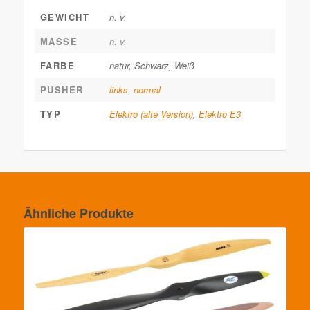
GEWICHT
n. v.
MASSE
n. v.
FARBE
natur, Schwarz, Weiß
PUSHER
links
,
normal
TYP
Elektro (alte Version)
,
Elektro E3
Ähnliche Produkte