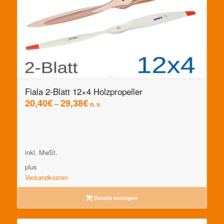
Fiala 2-Blatt 12×4 Holzpropeller
20,40
€
29,38
€
–
n. v.
inkl. MwSt.
plus
Versandkosten
Details anzeigen