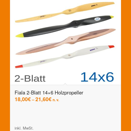
Fiala 2-Blatt 14×6 Holzpropeller
18,00
€
21,60
€
–
n. v.
inkl. MwSt.