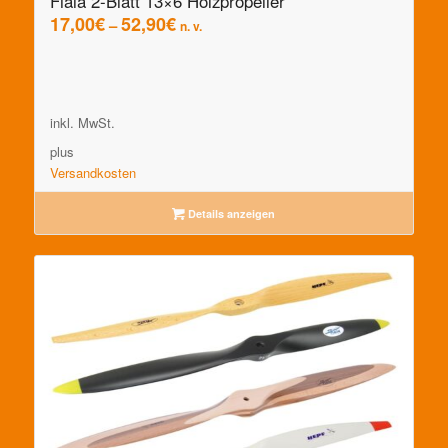
Fiala 2-Blatt 13×6 Holzpropeller
17,00
€
52,90
€
–
n. v.
inkl. MwSt.
plus
Versandkosten
Details anzeigen