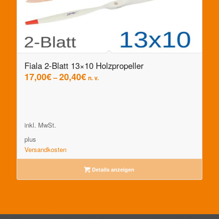
Fiala 2-Blatt 13×10 Holzpropeller
17,00
€
20,40
€
–
n. v.
inkl. MwSt.
plus
Versandkosten
Details anzeigen