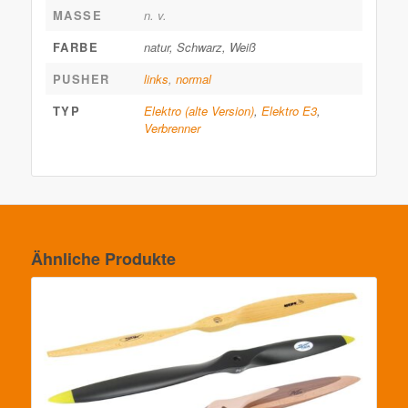
MASSE
n. v.
FARBE
natur, Schwarz, Weiß
PUSHER
links
,
normal
TYP
Elektro (alte Version)
,
Elektro E3
,
Verbrenner
Ähnliche Produkte