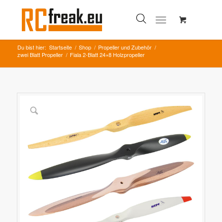
Du bist hier:
Startseite
/
Shop
/
Propeller und Zubehör
/
zwei Blatt Propeller
/
Fiala 2-Blatt 24×8 Holzpropeller