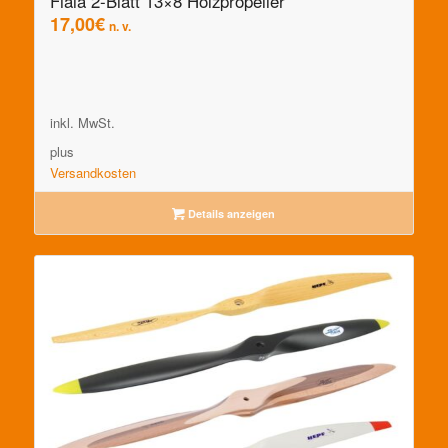
Fiala 2-Blatt 13×8 Holzpropeller
17,00
€
n. v.
inkl. MwSt.
plus
Versandkosten
Details anzeigen