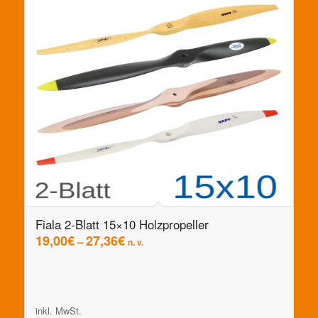
Fiala 2-Blatt 15×10 Holzpropeller
19,00
€
27,36
€
–
n. v.
inkl. MwSt.