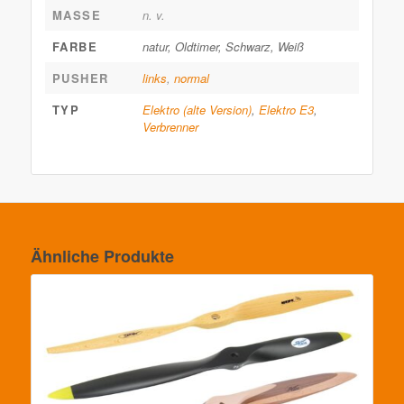
MASSE
n. v.
FARBE
natur, Oldtimer, Schwarz, Weiß
PUSHER
links
,
normal
TYP
Elektro (alte Version)
,
Elektro E3
,
Verbrenner
Ähnliche Produkte