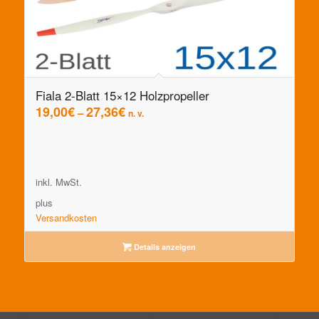
Fiala 2-Blatt 15×12 Holzpropeller
19,00
€
27,36
€
–
n. v.
inkl. MwSt.
plus
Versandkosten
Details anzeigen