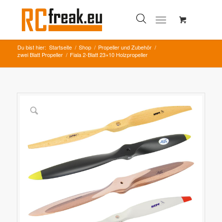
Du bist hier:
Startseite
/
Shop
/
Propeller und Zubehör
/
zwei Blatt Propeller
/
Fiala 2-Blatt 23×10 Holzpropeller