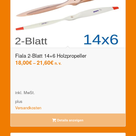
Fiala 2-Blatt 14×6 Holzpropeller
18,00
€
21,60
€
–
n. v.
inkl. MwSt.
plus
Versandkosten
Details anzeigen