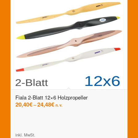
Fiala 2-Blatt 12×6 Holzpropeller
20,40
€
24,48
€
–
n. v.
inkl. MwSt.