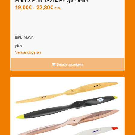
Fiala 2-Blatt 15×14 Holzpropeller
19,00
€
22,80
€
–
n. v.
inkl. MwSt.
plus
Versandkosten
Details anzeigen