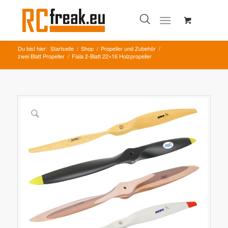
Du bist hier:
Startseite
/
Shop
/
Propeller und Zubehör
/
zwei Blatt Propeller
/
Fiala 2-Blatt 22×16 Holzpropeller