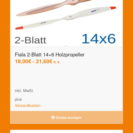
Fiala 2-Blatt 14×6 Holzpropeller
18,00
€
21,60
€
–
n. v.
inkl. MwSt.
plus
Versandkosten
Details anzeigen