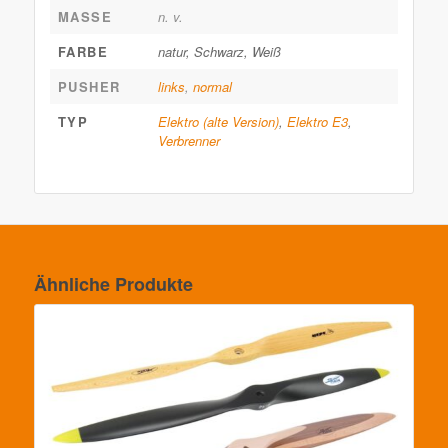
MASSE
n. v.
FARBE
natur, Schwarz, Weiß
PUSHER
links
,
normal
TYP
Elektro (alte Version)
,
Elektro E3
,
Verbrenner
Ähnliche Produkte