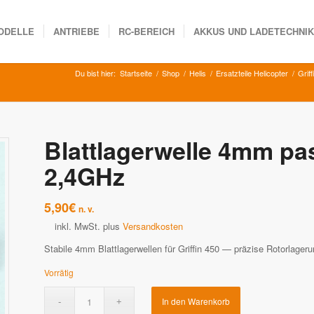
ODELLE
ANTRIEBE
RC-BEREICH
AKKUS UND LADETECHNI
Du bist hier:
Startseite
/
Shop
/
Helis
/
Ersatzteile Helicopter
/
Grif
Blattlagerwelle 4mm pa
2,4GHz
5,90
€
n. v.
inkl. MwSt.
plus
Versandkosten
Stabile 4mm Blattlagerwellen für Griffin 450 — präzise Rotorlageru
Vorrätig
In den Warenkorb