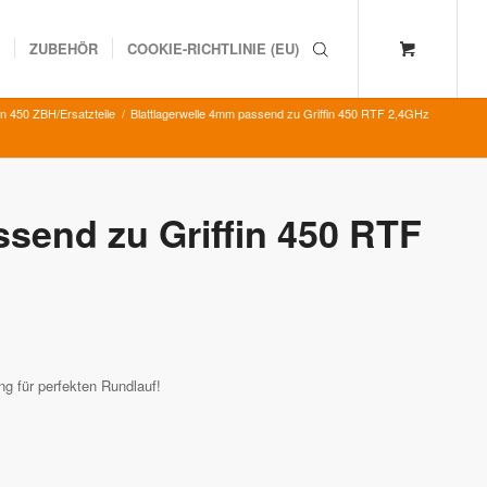
K
ZUBEHÖR
COOKIE-RICHTLINIE (EU)
fin 450 ZBH/Ersatzteile
/
Blattlagerwelle 4mm passend zu Griffin 450 RTF 2,4GHz
ssend zu Griffin 450 RTF
ng für perfekten Rundlauf!