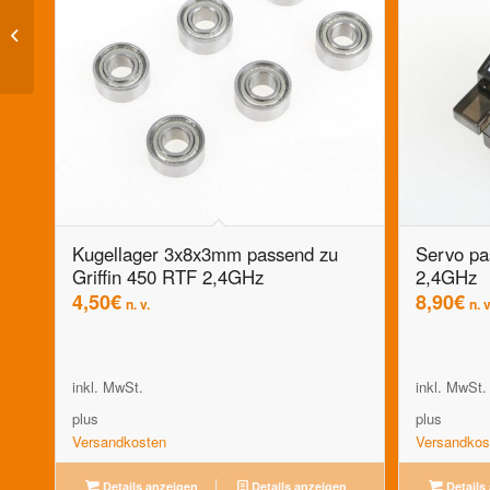
Dämpferbrücke,
Kunststoff hinten (1Stk)
für Himoto 1:10er Rally
Car
Kugellager 3x8x3mm passend zu
Servo pa
Griffin 450 RTF 2,4GHz
2,4GHz
4,50
€
8,90
€
n. v.
n. v
inkl. MwSt.
inkl. MwSt.
plus
plus
Versandkosten
Versandkos
Details anzeigen
Details anzeigen
Details