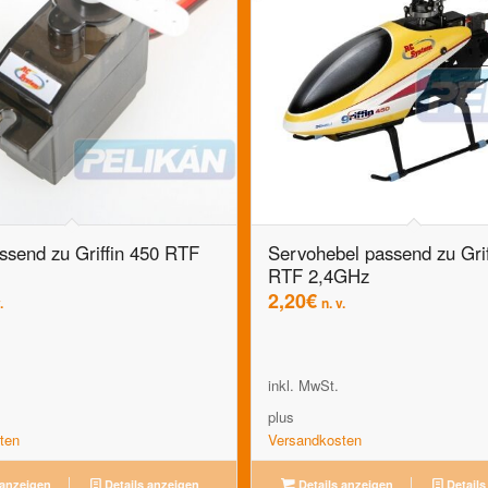
ssend zu Griffin 450 RTF
Servohebel passend zu Grif
RTF 2,4GHz
2,20
€
.
n. v.
inkl. MwSt.
plus
ten
Versandkosten
 anzeigen
Details anzeigen
Details anzeigen
Details