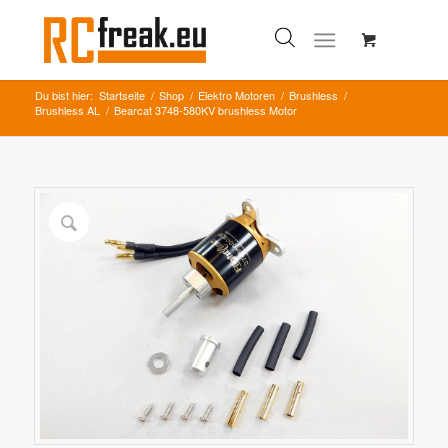
Du bist hier:
Startseite
/
Shop
/
Elektro Motoren
/
Brushless
/
Brushless AL
/
Bearcat 3748-580KV brushless Motor