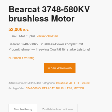
Bearcat 3748-580KV
brushless Motor
52,00
€
n. v.
inkl. MwSt.
plus
Versandkosten
Bearcat 3748-580KV Brushless-Power komplett mit
Propmitnehmer — Freewing Qualität für starke Leistung!
Nur noch 1 vorrätig
In den Warenkorb
Artikelnummer:
MO137483
Kategorien:
Brushless AL
,
F-8F Bearcat
Schlagwörter:
3748-580KV
,
BEARCAT
,
BRUSHLESS
,
MOTOR
Beschreibung
Zusätzliche Informationen