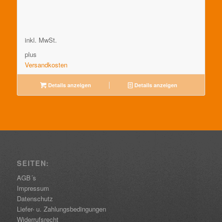
inkl. MwSt.
plus
Versandkosten
Details anzeigen
Details anzeigen
SEITEN:
AGB´s
Impressum
Datenschutz
Liefer- u. Zahlungsbedingungen
Widerrufsrecht