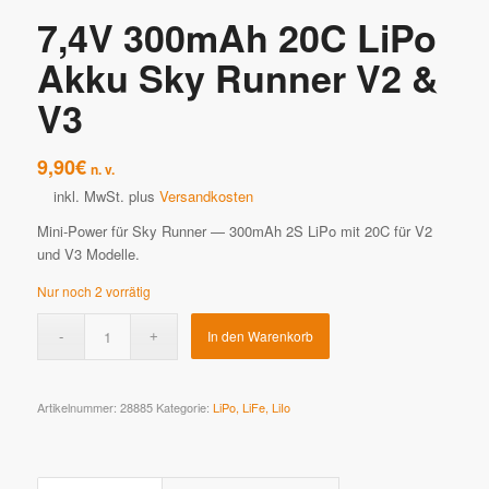
7,4V 300mAh 20C LiPo
Akku Sky Runner V2 &
V3
9,90
€
n. v.
inkl. MwSt.
plus
Versandkosten
Mini-Power für Sky Runner — 300mAh 2S LiPo mit 20C für V2
und V3 Modelle.
Nur noch 2 vorrätig
In den Warenkorb
Artikelnummer:
28885
Kategorie:
LiPo, LiFe, LiIo