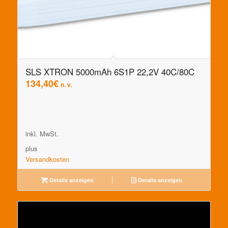
SLS XTRON 5000mAh 6S1P 22,2V 40C/80C
134,40
€
n. v.
inkl. MwSt.
plus
Versandkosten
Details anzeigen
Details anzeigen