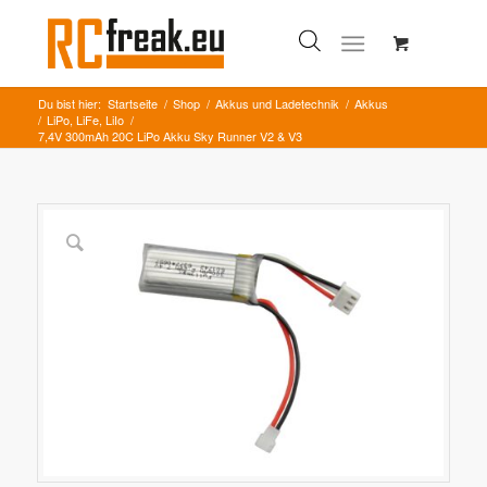
Du bist hier:
Startseite
/
Shop
/
Akkus und Ladetechnik
/
Akkus
/
LiPo, LiFe, LiIo
/
7,4V 300mAh 20C LiPo Akku Sky Runner V2 & V3