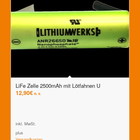
LiFe Zelle 2500mAh mit Lötfahnen U
12,90
€
n. v.
inkl. MwSt.
plus
Versandkosten