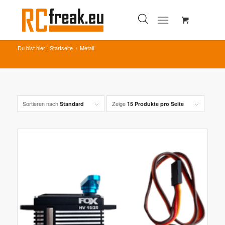
Du bist hier:
Startseite
/
Metall
Sortieren nach
Zeige
Standard
15 Produkte pro Seite