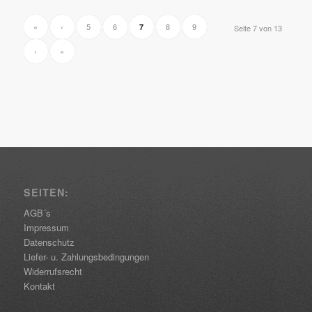
«
‹
5
6
8
9
7
Seite 7 von 13
›
»
SEITEN:
AGB´s
Impressum
Datenschutz
Liefer- u. Zahlungsbedingungen
Widerrufsrecht
Kontakt