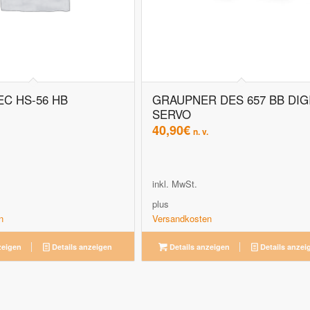
EC HS-56 HB
GRAUPNER DES 657 BB DIG
SERVO
40,90
€
n. v.
inkl. MwSt.
plus
n
Versandkosten
zeigen
Details anzeigen
Details anzeigen
Details anzei