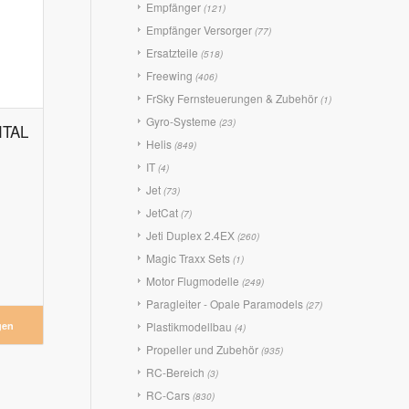
Empfänger
(121)
Empfänger Versorger
(77)
Ersatzteile
(518)
Freewing
(406)
FrSky Fernsteuerungen & Zubehör
(1)
Gyro-Systeme
(23)
ITAL
Helis
(849)
IT
(4)
Jet
(73)
JetCat
(7)
Jeti Duplex 2.4EX
(260)
Magic Traxx Sets
(1)
Motor Flugmodelle
(249)
Paragleiter - Opale Paramodels
(27)
gen
Plastikmodellbau
(4)
Propeller und Zubehör
(935)
RC-Bereich
(3)
RC-Cars
(830)