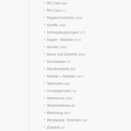
RC-Cars
(29)
RC-Cars
(1)
Regler/Controller
(153)
Schiffe
(153)
Schleppkupplungen
(17)
Segler - Modelle
(131)
Sender
(160)
Servo und Zubehör
(534)
Simulatoren
(7)
Standmodelle
(59)
Stecker + Adapter
(181)
Telemetrie
(95)
Uncategorized
(13)
Verbrenner
(235)
Verschiedenes
(6)
Werkzeug
(491)
Windspiele / Drachen
(18)
Zubehör
(2)