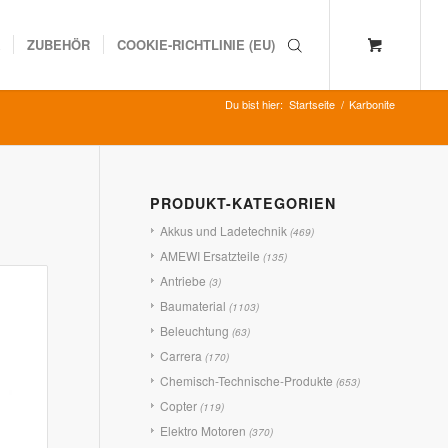
K
ZUBEHÖR
COOKIE-RICHTLINIE (EU)
Du bist hier:
Startseite
/
Karbonite
PRODUKT-KATEGORIEN
Akkus und Ladetechnik
(469)
AMEWI Ersatzteile
(135)
Antriebe
(3)
Baumaterial
(1103)
Beleuchtung
(63)
Carrera
(170)
Chemisch-Technische-Produkte
(653)
Copter
(119)
Elektro Motoren
(370)