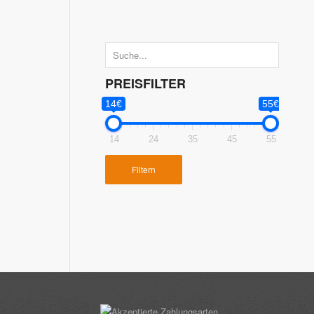
PREISFILTER
14€
55€
14
24
35
45
55
Filtern